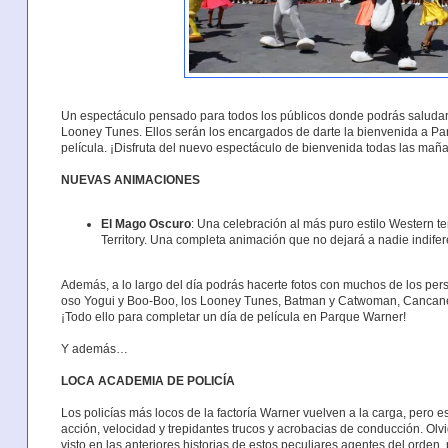
Un espectáculo pensado para todos los públicos donde podrás saludar
Looney Tunes. Ellos serán los encargados de darte la bienvenida a P
película. ¡Disfruta del nuevo espectáculo de bienvenida todas las mañ
NUEVAS ANIMACIONES
El Mago Oscuro
: Una celebración al más puro estilo Western t
Territory. Una completa animación que no dejará a nadie indifer
Además, a lo largo del día podrás hacerte fotos con muchos de los pers
oso Yogui y Boo-Boo, los Looney Tunes, Batman y Catwoman, Cancaner
¡Todo ello para completar un día de película en Parque Warner!
Y además…
LOCA ACADEMIA DE POLICÍA
Los policías más locos de la factoría Warner vuelven a la carga, per
acción, velocidad y trepidantes trucos y acrobacias de conducción. Olv
visto en las anteriores historias de estos peculiares agentes del orden,