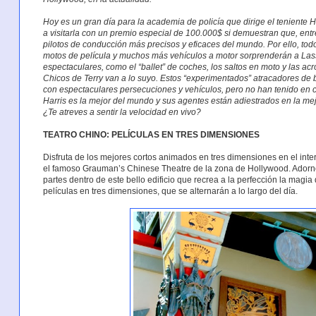
Hoy es un gran día para la academia de policía que dirige el teniente
a visitarla con un premio especial de 100.000$ si demuestran que, ent
pilotos de conducción más precisos y eficaces del mundo. Por ello, to
motos de película y muchos más vehículos a motor sorprenderán a Lass
espectaculares, como el “ballet” de coches, los saltos en moto y las acr
Chicos de Terry van a lo suyo. Estos “experimentados” atracadores de 
con espectaculares persecuciones y vehículos, pero no han tenido en c
Harris es la mejor del mundo y sus agentes están adiestrados en la m
¿Te atreves a sentir la velocidad en vivo?
TEATRO CHINO: PELÍCULAS EN TRES DIMENSIONES
Disfruta de los mejores cortos animados en tres dimensiones en el inter
el famoso Grauman’s Chinese Theatre de la zona de Hollywood. Adorno
partes dentro de este bello edificio que recrea a la perfección la magi
películas en tres dimensiones, que se alternarán a lo largo del día.