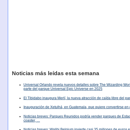
Noticias más leídas esta semana
Universal Orlando revela nuevos detalles sobre The Wizarding World
parte del parque Universal Epic Universe en 2025
El Tibidabo inaugura Merlí, la nueva atracción de caída libre del p
Inauguración de Xetulhá, en Guatemala, que quiere convertirse en 
Noticias breves: Parques Reunidos podría vender parques de Est
coaster, …
Noticias breves: Walibi Belgium invierte casi 35 millones de euros