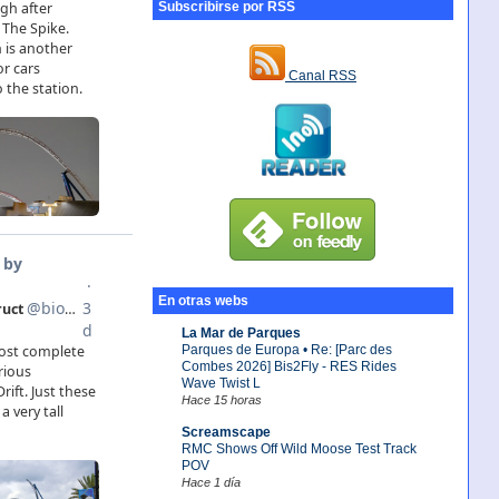
Subscribirse por RSS
Canal RSS
En otras webs
La Mar de Parques
Parques de Europa • Re: [Parc des
Combes 2026] Bis2Fly - RES Rides
Wave Twist L
Hace 15 horas
Screamscape
RMC Shows Off Wild Moose Test Track
POV
Hace 1 día