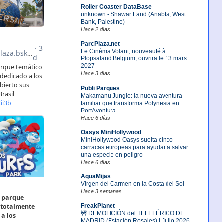
Roller Coaster DataBase
unknown - Shawar Land (Anabta, West
Bank, Palestine)
Hace 2 días
ParcPlaza.net
Le Cinéma Volant, nouveauté à
Plopsaland Belgium, ouvrira le 13 mars
2027
Hace 3 días
Publi Parques
Makamanu Jungle: la nueva aventura
familiar que transforma Polynesia en
PortAventura
Hace 6 días
Oasys MiniHollywood
MiniHollywood Oasys suelta cinco
carracas europeas para ayudar a salvar
una especie en peligro
Hace 6 días
AquaMijas
Virgen del Carmen en la Costa del Sol
Hace 3 semanas
FreakPlanet
🚧 DEMOLICIÓN del TELEFÉRICO DE
MADRID (Estación Rosales) | Julio 2026