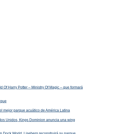
 Of Harry Potter – Ministry Of Magic – que formará
arque
el mejor parque acuático de América Latina
ados Unidos, Kings Dominion anuncia una wing
 en Dock World, Liseberg reconstruirá su parque