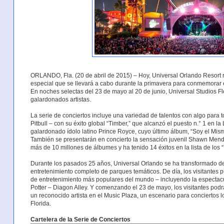
ORLANDO, Fla. (20 de abril de 2015) – Hoy, Universal Orlando Resort re
especial que se llevará a cabo durante la primavera para conmemorar e
En noches selectas del 23 de mayo al 20 de junio, Universal Studios Flo
galardonados artistas.
La serie de conciertos incluye una variedad de talentos con algo para 
Pitbull – con su éxito global “Timber,” que alcanzó el puesto n.° 1 en la 
galardonado ídolo latino Prince Royce, cuyo último álbum, “Soy el Mismo
También se presentarán en concierto la sensación juvenil Shawn Mende
más de 10 millones de álbumes y ha tenido 14 éxitos en la lista de los 
Durante los pasados 25 años, Universal Orlando se ha transformado de
entretenimiento completo de parques temáticos. De día, los visitantes 
de entretenimiento más populares del mundo – incluyendo la espectacu
Potter – Diagon Alley. Y comenzando el 23 de mayo, los visitantes podrá
un reconocido artista en el Music Plaza, un escenario para conciertos 
Florida.
Cartelera de la Serie de Conciertos