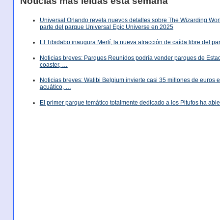
Noticias más leídas esta semana
Universal Orlando revela nuevos detalles sobre The Wizarding World
parte del parque Universal Epic Universe en 2025
El Tibidabo inaugura Merlí, la nueva atracción de caída libre del p
Noticias breves: Parques Reunidos podría vender parques de Est
coaster, …
Noticias breves: Walibi Belgium invierte casi 35 millones de euros
acuático, …
El primer parque temático totalmente dedicado a los Pitufos ha abie