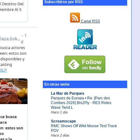
Subscribirse por RSS
Canal RSS
En otras webs
La Mar de Parques
Parques de Europa • Re: [Parc des
Combes 2026] Bis2Fly - RES Rides
Wave Twist L
Hace 1 día
Screamscape
RMC Shows Off Wild Moose Test Track
POV
Hace 2 días