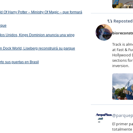
 Of Harry Potter – Ministry Of Magic – que formará
arque
ados Unidos, Kings Dominion anuncia una wing
 en Dock World, Liseberg reconstruirá su parque
rto sus puertas en Brasil