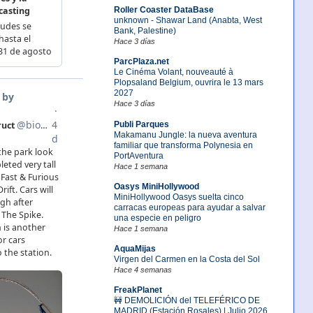
Roller Coaster DataBase
unknown - Shawar Land (Anabta, West
Bank, Palestine)
Hace 3 días
ParcPlaza.net
Le Cinéma Volant, nouveauté à
Plopsaland Belgium, ouvrira le 13 mars
2027
Hace 3 días
Publi Parques
Makamanu Jungle: la nueva aventura
familiar que transforma Polynesia en
PortAventura
Hace 1 semana
Oasys MiniHollywood
MiniHollywood Oasys suelta cinco
carracas europeas para ayudar a salvar
una especie en peligro
Hace 1 semana
AquaMijas
Virgen del Carmen en la Costa del Sol
Hace 4 semanas
FreakPlanet
🚧 DEMOLICIÓN del TELEFÉRICO DE
MADRID (Estación Rosales) | Julio 2026