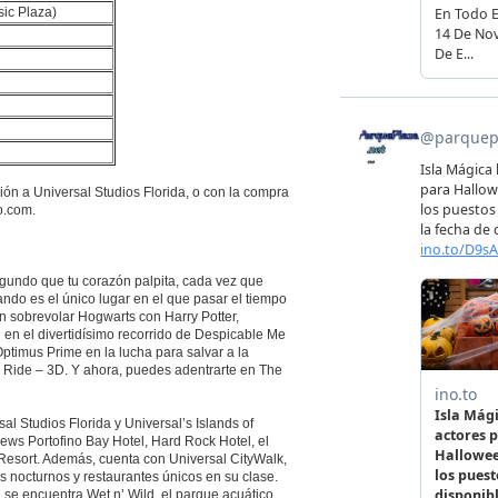
sic Plaza)
ión a Universal Studios Florida, o con la compra
o.com.
undo que tu corazón palpita, cada vez que
ando es el único lugar en el que pasar el tiempo
en sobrevolar Hogwarts con Harry Potter,
 en el divertidísimo recorrido de Despicable Me
Optimus Prime en la lucha para salvar a la
ide – 3D. Y ahora, puedes adentrarte en The
l Studios Florida y Universal’s Islands of
ews Portofino Bay Hotel, Hard Rock Hotel, el
Resort. Además, cuenta con Universal CityWalk,
s nocturnos y restaurantes únicos en su clase.
se encuentra Wet n’ Wild, el parque acuático