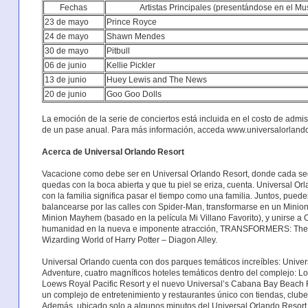
Fechas
Artistas Principales (presentándose en el Mu
23 de mayo
Prince Royce
24 de mayo
Shawn Mendes
30 de mayo
Pitbull
06 de junio
Kellie Pickler
13 de junio
Huey Lewis and The News
20 de junio
Goo Goo Dolls
La emoción de la serie de conciertos está incluida en el costo de admis
de un pase anual. Para más información, acceda www.universalorland
Acerca de Universal Orlando Resort
Vacacione como debe ser en Universal Orlando Resort, donde cada seg
quedas con la boca abierta y que tu piel se eriza, cuenta. Universal Orl
con la familia significa pasar el tiempo como una familia. Juntos, pued
balancearse por las calles con Spider-Man, transformarse en un Minion
Minion Mayhem (basado en la película Mi Villano Favorito), y unirse a 
humanidad en la nueva e imponente atracción, TRANSFORMERS: The R
Wizarding World of Harry Potter – Diagon Alley.
Universal Orlando cuenta con dos parques temáticos increíbles: Universa
Adventure, cuatro magníficos hoteles temáticos dentro del complejo: Lo
Loews Royal Pacific Resort y el nuevo Universal’s Cabana Bay Beach 
un complejo de entretenimiento y restaurantes único con tiendas, clube
Además, ubicado solo a algunos minutos del Universal Orlando Resort, 