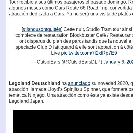
Tour recibió a sus últimos pasajeros el pasado domingo. R
algunos meses como Cars Route 66 Road Trip, convertida
atracción dedicada a Cars. Ya no será una visita de platós 
[
#ilsnousontquittés
] Cette nuit, Studio Tram tour ainsi
complexe de restauration Blockbuster Café / Restaurant
ont disparus du plan des parcs tandis que la nouvelle 
spectacle Club D fait quand à elle sont apparition à côté
Live
pic.twitter.com/7i2xIRp7E9
— OutsidEars (@OutsidEarsDLP)
January 6, 20
Legoland Deutschland
ha
anunciado
su novedad 2020, q
atracción llamada Lloyd’s Spinjitzu Spinner, que formará pa
temática Ninjago. Una atracción como ésta ya existe desd
Legoland Japan.