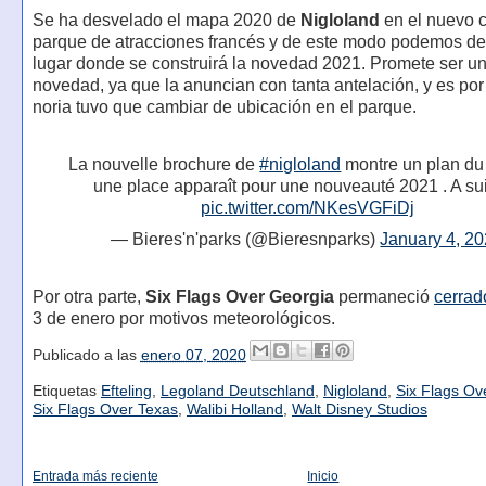
Se ha desvelado el mapa 2020 de
Nigloland
en el nuevo c
parque de atracciones francés y de este modo podemos des
lugar donde se construirá la novedad 2021. Promete ser u
novedad, ya que la anuncian con tanta antelación, y es por
noria tuvo que cambiar de ubicación en el parque.
La nouvelle brochure de
#nigloland
montre un plan du
une place apparaît pour une nouveauté 2021 . A sui
pic.twitter.com/NKesVGFiDj
— Bieres'n'parks (@Bieresnparks)
January 4, 2
Por otra parte,
Six Flags Over Georgia
permaneció
cerrad
3 de enero por motivos meteorológicos.
Publicado a las
enero 07, 2020
Etiquetas
Efteling
,
Legoland Deutschland
,
Nigloland
,
Six Flags Ov
Six Flags Over Texas
,
Walibi Holland
,
Walt Disney Studios
Entrada más reciente
Inicio