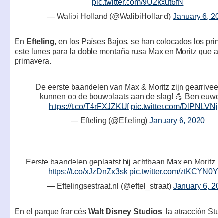
pic.twitter.com/9U2kxut6fN
— Walibi Holland (@WalibiHolland)
January 6, 2
En
Efteling
, en los Países Bajos, se han colocados los pri
este lunes para la doble montaña rusa Max en Moritz que ab
primavera.
De eerste baandelen van Max & Moritz zijn gearrive
kunnen op de bouwplaats aan de slag! 💪 Benieuw
https://t.co/T4rFXJZKUf
pic.twitter.com/DlPNLVN
— Efteling (@Efteling)
January 6, 2020
Eerste baandelen geplaatst bij achtbaan Max en Moritz
https://t.co/xJzDnZx3sk
pic.twitter.com/ztKCYN0
— Eftelingsestraat.nl (@eftel_straat)
January 6, 2
En el parque francés
Walt Disney Studios
, la atracción S