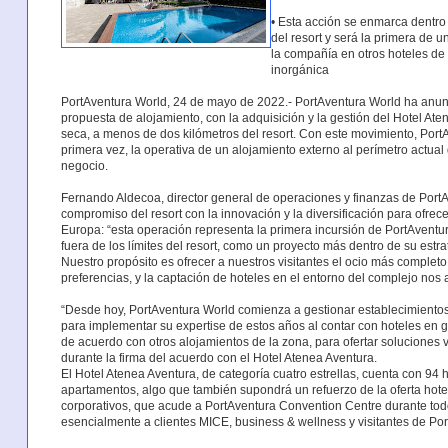
• Esta acción se enmarca dentro 
del resort y será la primera de 
la compañía en otros hoteles de
inorgánica
PortAventura World, 24 de mayo de 2022.- PortAventura World ha anun
propuesta de alojamiento, con la adquisición y la gestión del Hotel Ate
seca, a menos de dos kilómetros del resort. Con este movimiento, PortA
primera vez, la operativa de un alojamiento externo al perímetro actual
negocio.
Fernando Aldecoa, director general de operaciones y finanzas de Port
compromiso del resort con la innovación y la diversificación para ofrecer
Europa: “esta operación representa la primera incursión de PortAventu
fuera de los límites del resort, como un proyecto más dentro de su estra
Nuestro propósito es ofrecer a nuestros visitantes el ocio más completo
preferencias, y la captación de hoteles en el entorno del complejo nos 
“Desde hoy, PortAventura World comienza a gestionar establecimientos
para implementar su expertise de estos años al contar con hoteles en g
de acuerdo con otros alojamientos de la zona, para ofertar soluciones 
durante la firma del acuerdo con el Hotel Atenea Aventura.
El Hotel Atenea Aventura, de categoría cuatro estrellas, cuenta con 94 
apartamentos, algo que también supondrá un refuerzo de la oferta hotel
corporativos, que acude a PortAventura Convention Centre durante todo 
esencialmente a clientes MICE, business & wellness y visitantes de Po