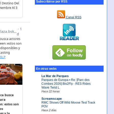
Subscribirse por RSS
Canal RSS
En otras webs
La Mar de Parques
Parques de Europa • Re: [Parc des
Combes 2026] Bis2Fly - RES Rides
Wave Twist L
Hace 22 horas
Screamscape
RMC Shows Off Wild Moose Test Track
POV
Hace 2 días