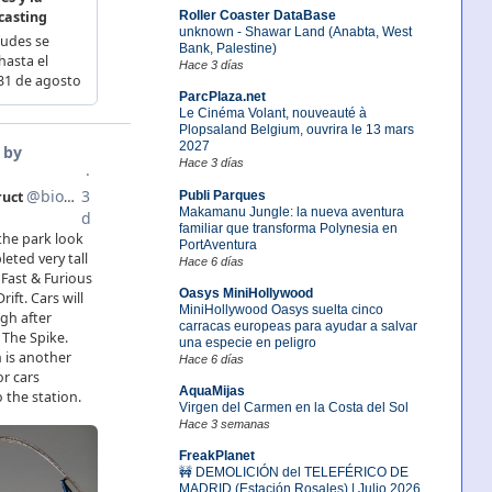
Roller Coaster DataBase
unknown - Shawar Land (Anabta, West
Bank, Palestine)
Hace 3 días
ParcPlaza.net
Le Cinéma Volant, nouveauté à
Plopsaland Belgium, ouvrira le 13 mars
2027
Hace 3 días
Publi Parques
Makamanu Jungle: la nueva aventura
familiar que transforma Polynesia en
PortAventura
Hace 6 días
Oasys MiniHollywood
MiniHollywood Oasys suelta cinco
carracas europeas para ayudar a salvar
una especie en peligro
Hace 6 días
AquaMijas
Virgen del Carmen en la Costa del Sol
Hace 3 semanas
FreakPlanet
🚧 DEMOLICIÓN del TELEFÉRICO DE
MADRID (Estación Rosales) | Julio 2026