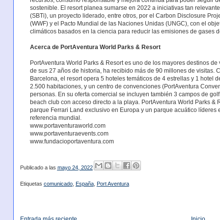
recursos, consumo responsable y mejora continua para poder seguir d
sostenible. El resort planea sumarse en 2022 a iniciativas tan relevant
(SBTi), un proyecto liderado, entre otros, por el Carbon Disclosure Pro
(WWF) y el Pacto Mundial de las Naciones Unidas (UNGC), con el objeti
climáticos basados en la ciencia para reducir las emisiones de gases d
Acerca de PortAventura World Parks & Resort
PortAventura World Parks & Resort es uno de los mayores destinos de va
de sus 27 años de historia, ha recibido más de 90 millones de visitas. 
Barcelona, el resort opera 5 hoteles temáticos de 4 estrellas y 1 hotel d
2.500 habitaciones, y un centro de convenciones (PortAventura Conven
personas. En su oferta comercial se incluyen también 3 campos de gol
beach club con acceso directo a la playa. PortAventura World Parks & 
parque Ferrari Land exclusivo en Europa y un parque acuático líderes 
referencia mundial.
www.portaventuraworld.com
www.portaventuraevents.com
www.fundacioportaventura.com
Publicado a las
mayo 24, 2022
Etiquetas
comunicado
,
España
,
Port Aventura
Entrada más reciente
Inicio