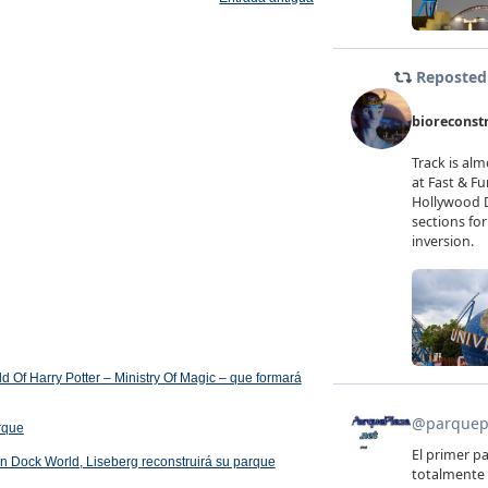
 Of Harry Potter – Ministry Of Magic – que formará
arque
 en Dock World, Liseberg reconstruirá su parque