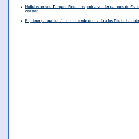
Noticias breves: Parques Reunidos podría vender parques de Est
coaster, …
El primer parque temático totalmente dedicado a los Pitufos ha abie