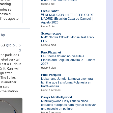
Hace 1 día
FreakPlanet
🚧 DEMOLICIÓN del TELEFÉRICO DE
MADRID (Estación Casa de Campo) |
Agosto 2026
Hace 1 día
Screamscape
RMC Shows Off Wild Moose Test Track
POV
Hace 3 días
ParcPlaza.net
Le Cinéma Volant, nouveauté à
Plopsaland Belgium, ouvrira le 13 mars
2027
Hace 4 días
Publi Parques
Makamanu Jungle: la nueva aventura
familiar que transforma Polynesia en
PortAventura
Hace 1 semana
Oasys MiniHollywood
MiniHollywood Oasys suelta cinco
carracas europeas para ayudar a salvar
una especie en peligro
Hace 1 semana