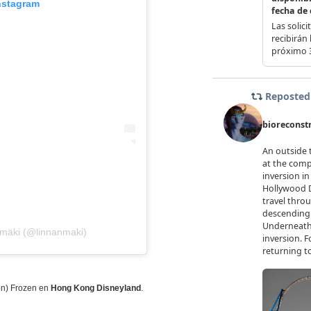
Instagram
nmäki (@linnanmaki)
ón) Frozen en
Hong Kong Disneyland
.