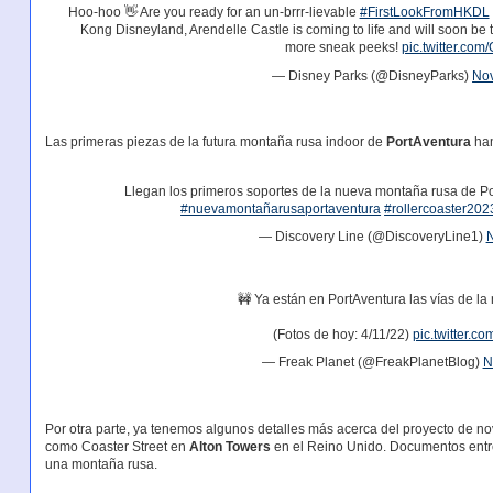
Hoo-hoo 👋 Are you ready for an un-brrr-lievable
#FirstLookFromHKDL
Kong Disneyland, Arendelle Castle is coming to life and will soon be t
more sneak peeks!
pic.twitter.co
— Disney Parks (@DisneyParks)
Nov
Las primeras piezas de la futura montaña rusa indoor de
PortAventura
han
Llegan los primeros soportes de la nueva montaña rusa de P
#nuevamontañarusaportaventura
#rollercoaster202
— Discovery Line (@DiscoveryLine1)
N
🚧 Ya están en PortAventura las vías de l
(Fotos de hoy: 4/11/22)
pic.twitter.
— Freak Planet (@FreakPlanetBlog)
N
Por otra parte, ya tenemos algunos detalles más acerca del proyecto de 
como Coaster Street en
Alton Towers
en el Reino Unido. Documentos entre
una montaña rusa.