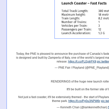
Today, the PNE is pleased to announce the purchase of Canada’s fa
is designed and built by Zamperla of Italy, one of the world’s largest ma
release:
https://t.co/FLEptrPXIt
pic.twit
— PNE Fair / Playland (@PNE_Playland
RENDERINGS of the huge new launch roller
It'll be built on the former site o
Not just a fast coaster, it'll be extensively themed - the start of Pla
theme park.
https://t.co/Py0u3NPW6r
pic.t
— Kenneth Chan (@iamkennethchan)