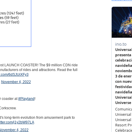
stest LAUNCH COASTER! The $9 million CDN ride
nufacturers of rides and attractions. Read the full
ter.com/6dSJUiXFy3
)
November 4, 2022
 coaster at
#Playland
!
f Corkscrew.
yland's long-term evolution from amusement park to
witter.com/j1y2bW97LA
November 4, 2022