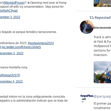
of
#WorldofFrozen
? ❄️ Opening next year at Hong
opped off with icy ornamentation. Stay tuned for
m/GvNdAC9yad
ember 3, 2022
 llegado al parque temático tarraconense.
ortAventura de 2023.
#portaventura2023
3
pic.twitter.com/RAxmUJAAbS
ovember 2, 2022
a nueva montaña rusa.
com/R0wlaOVS7P
ovember 4, 2022
novedad indoor en la zona antiguamente conocida
gados a la administración indican que se trata de