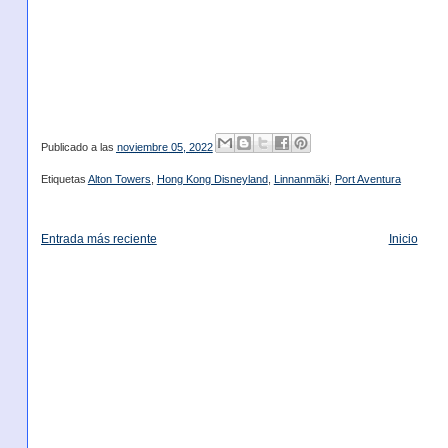
Publicado a las
noviembre 05, 2022
Etiquetas
Alton Towers
,
Hong Kong Disneyland
,
Linnanmäki
,
Port Aventura
Entrada más reciente
Inicio