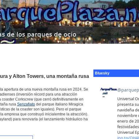
Bluesky
ura y Alton Towers, una montaña rusa
 la apertura de una nueva montaña rusa en 2024. Se
nadienses (inversión récord para una atracción
a coaster Corkscrew (que cerró definitivamente en
ntaña rusa
Senzafiato
del parque italiano Miragica
ísticas de la coaster son iguales). Pero el parque
a empresa que construyó inicialemtne la atracción).
ayland) para renovarla (el lanzamiento hidráulico ha