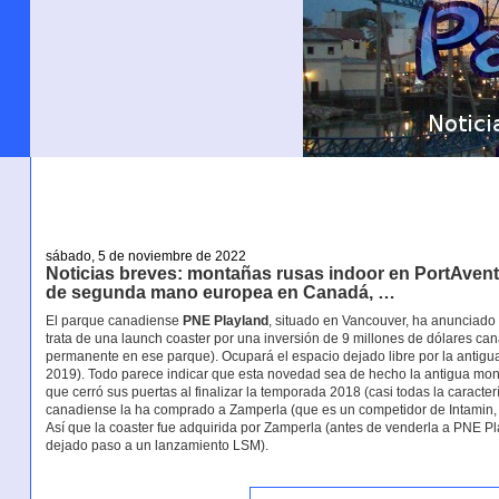
sábado, 5 de noviembre de 2022
Noticias breves: montañas rusas indoor en PortAvent
de segunda mano europea en Canadá, …
El parque canadiense
PNE Playland
, situado en Vancouver, ha anunciado
trata de una launch coaster por una inversión de 9 millones de dólares ca
permanente en ese parque). Ocupará el espacio dejado libre por la antigu
2019). Todo parece indicar que esta novedad sea de hecho la antigua mo
que cerró sus puertas al finalizar la temporada 2018 (casi todas la caracter
canadiense la ha comprado a Zamperla (que es un competidor de Intamin, l
Así que la coaster fue adquirida por Zamperla (antes de venderla a PNE Pl
dejado paso a un lanzamiento LSM).