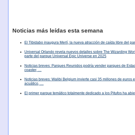
Noticias más leídas esta semana
El Tibidabo inaugura Merlí, la nueva atracción de caída libre del p
Universal Orlando revela nuevos detalles sobre The Wizarding World
parte del parque Universal Epic Universe en 2025
Noticias breves: Parques Reunidos podría vender parques de Est
coaster, …
Noticias breves: Walibi Belgium invierte casi 35 millones de euros
acuático, …
El primer parque temático totalmente dedicado a los Pitufos ha abie