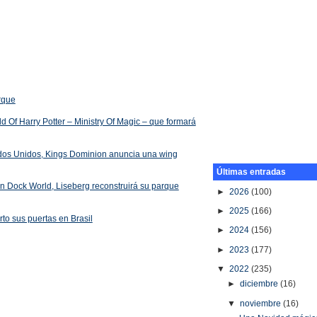
arque
 Of Harry Potter – Ministry Of Magic – que formará
ados Unidos, Kings Dominion anuncia una wing
Últimas entradas
 en Dock World, Liseberg reconstruirá su parque
►
2026
(100)
►
2025
(166)
rto sus puertas en Brasil
►
2024
(156)
►
2023
(177)
▼
2022
(235)
►
diciembre
(16)
▼
noviembre
(16)