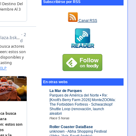
Subscribirse por RSS
Canal RSS
En otras webs
La Mar de Parques
Parques de América del Norte • Re:
[Knott's Berry Farm 2026] MonteZOOMa:
The Forbidden Fortress - Schwarzkopf
Shuttle Loop (renovación, launch
aleatori
Hace 5 horas
Roller Coaster DataBase
unknown - Abha Shopping Festival
(Abha, 'Asir, Saudi Arabia)