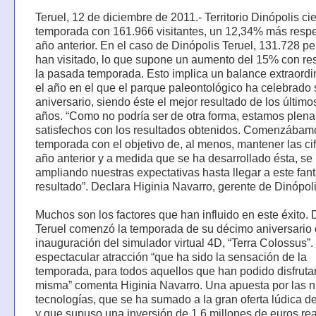
Teruel, 12 de diciembre de 2011.- Territorio Dinópolis cie
temporada con 161.966 visitantes, un 12,34% más respe
año anterior. En el caso de Dinópolis Teruel, 131.728 pe
han visitado, lo que supone un aumento del 15% con re
la pasada temporada. Esto implica un balance extraordi
el año en el que el parque paleontológico ha celebrado 
aniversario, siendo éste el mejor resultado de los último
años. “Como no podría ser de otra forma, estamos plen
satisfechos con los resultados obtenidos. Comenzábam
temporada con el objetivo de, al menos, mantener las cif
año anterior y a medida que se ha desarrollado ésta, se
ampliando nuestras expectativas hasta llegar a este fant
resultado”. Declara Higinia Navarro, gerente de Dinópoli
Muchos son los factores que han influido en este éxito. 
Teruel comenzó la temporada de su décimo aniversario 
inauguración del simulador virtual 4D, “Terra Colossus”
espectacular atracción “que ha sido la sensación de la
temporada, para todos aquellos que han podido disfrutar
misma” comenta Higinia Navarro. Una apuesta por las 
tecnologías, que se ha sumado a la gran oferta lúdica d
y que supuso una inversión de 1,6 millones de euros re