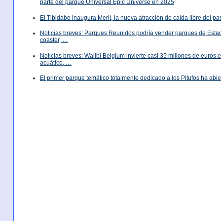
parte del parque Universal Epic Universe en 2025
El Tibidabo inaugura Merlí, la nueva atracción de caída libre del p
Noticias breves: Parques Reunidos podría vender parques de Est
coaster, …
Noticias breves: Walibi Belgium invierte casi 35 millones de euros
acuático, …
El primer parque temático totalmente dedicado a los Pitufos ha abie