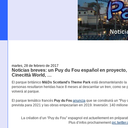
martes, 28 de febrero de 2017
Noticias breves: un Puy du Fou español en proyecto,
Cinecittà World, …
El parque británico
M&Ds Scotland's Theme Park
está desmantelando la 
personas resultaron heridas hace 8 meses al descarrilar un tren, como se
volverá al parque.
El parque temático francés
Puy du Fou
anuncia
que se construirá un "Puy 
prevista para 2021 y las obras empezarían en 2019. Inversión: 140 millon
La création d’un “Puy du Fou” espagnol est actuellement en préparat
Plus d’infos prochainement
pic.twitte