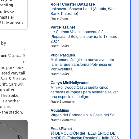
Roller Coaster DataBase
unknown - Shawar Land (Anabta, West
Bank, Palestine)
Hace 3 días
ParcPlaza.net
Le Cinéma Volant, nouveauté à
Plopsaland Belgium, ouvrira le 13 mars
2027
Hace 3 días
Publi Parques
Makamanu Jungle: la nueva aventura
familiar que transforma Polynesia en
PortAventura
Hace 6 días
Oasys MiniHollywood
MiniHollywood Oasys suelta cinco
carracas europeas para ayudar a salvar
una especie en peligro
Hace 1 semana
AquaMijas
Virgen del Carmen en la Costa del Sol
Hace 4 semanas
FreakPlanet
🚧 DEMOLICIÓN del TELEFÉRICO DE
MADRID (Estación Rosales) | Julio 2026