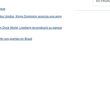
arque
ados Unidos, Kings Dominion anuncia una wing
 en Dock World, Liseberg reconstruirá su parque
rto sus puertas en Brasil