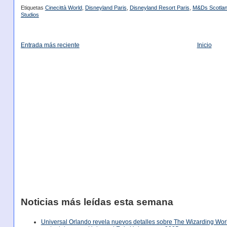
Etiquetas
Cinecittà World
,
Disneyland Paris
,
Disneyland Resort Paris
,
M&Ds Scotlan
Studios
Entrada más reciente
Inicio
Noticias más leídas esta semana
Universal Orlando revela nuevos detalles sobre The Wizarding World