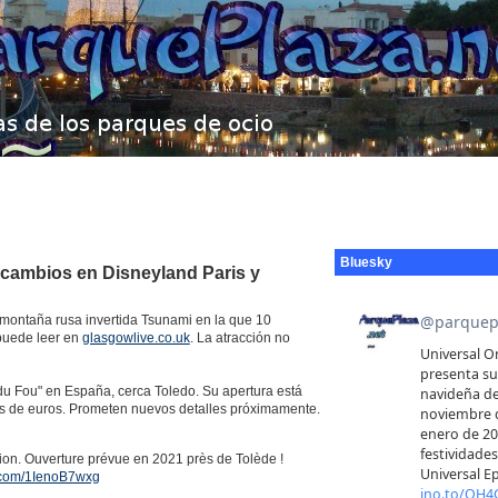
Bluesky
 cambios en Disneyland Paris y
montaña rusa invertida Tsunami en la que 10
 puede leer en
glasgowlive.co.uk
. La atracción no
du Fou" en España, cerca Toledo. Su apertura está
es de euros. Prometen nuevos detalles próximamente.
ion. Ouverture prévue en 2021 près de Tolède !
r.com/1IenoB7wxg