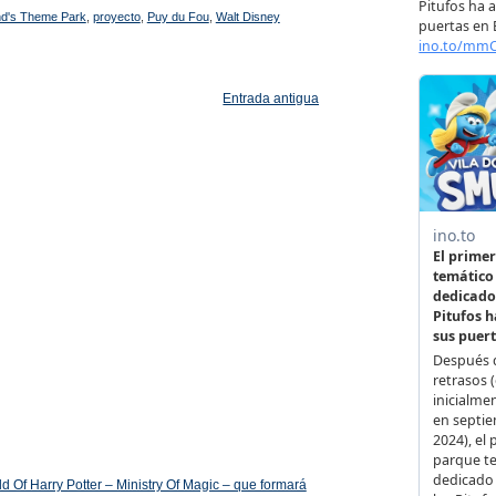
d's Theme Park
,
proyecto
,
Puy du Fou
,
Walt Disney
Entrada antigua
 Of Harry Potter – Ministry Of Magic – que formará