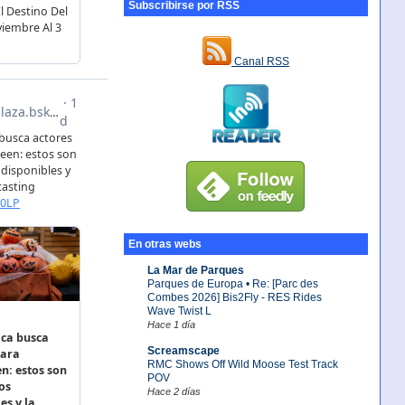
Subscribirse por RSS
Canal RSS
En otras webs
La Mar de Parques
Parques de Europa • Re: [Parc des
Combes 2026] Bis2Fly - RES Rides
Wave Twist L
Hace 1 día
Screamscape
RMC Shows Off Wild Moose Test Track
POV
Hace 2 días