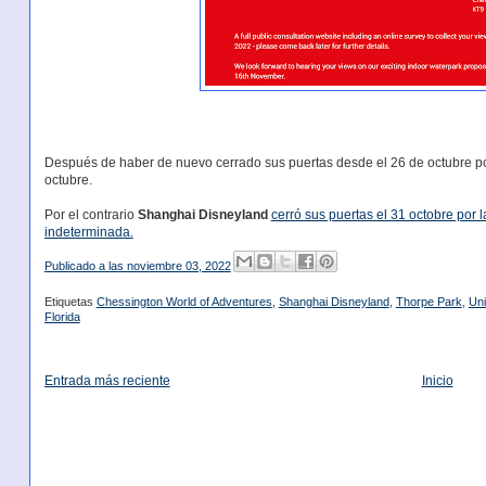
Después de haber de nuevo cerrado sus puertas desde el 26 de octubre p
octubre.
Por el contrario
Shanghai Disneyland
cerró sus puertas el 31 octobre por
indeterminada.
Publicado a las
noviembre 03, 2022
Etiquetas
Chessington World of Adventures
,
Shanghai Disneyland
,
Thorpe Park
,
Uni
Florida
Entrada más reciente
Inicio