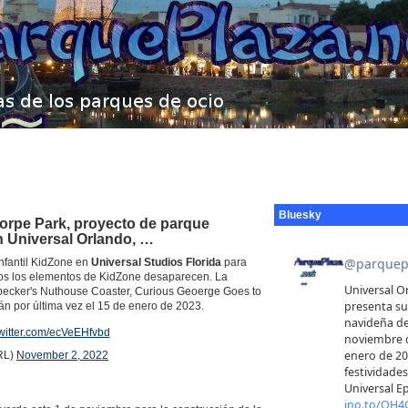
Bluesky
horpe Park, proyecto de parque
n Universal Orlando, …
infantil KidZone en
Universal Studios Florida
para
odos los elementos de KidZone desaparecen. La
dpecker's Nuthouse Coaster, Curious Geoerge Goes to
n por última vez el 15 de enero de 2023.
twitter.com/ecVeEHfvbd
RL)
November 2, 2022