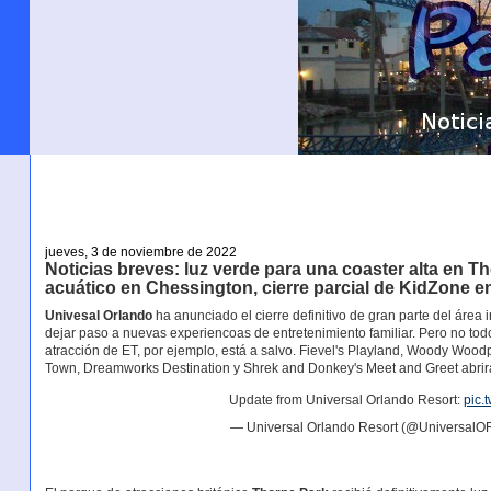
jueves, 3 de noviembre de 2022
Noticias breves: luz verde para una coaster alta en T
acuático en Chessington, cierre parcial de KidZone e
Univesal Orlando
ha anunciado el cierre definitivo de gran parte del área 
dejar paso a nuevas experiencoas de entretenimiento familiar. Pero no t
atracción de ET, por ejemplo, está a salvo. Fievel's Playland, Woody Woo
Town, Dreamworks Destination y Shrek and Donkey's Meet and Greet abrirá
Update from Universal Orlando Resort:
pic.
— Universal Orlando Resort (@UniversalO