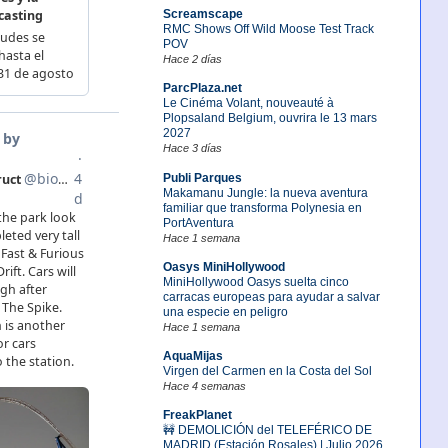
Screamscape
RMC Shows Off Wild Moose Test Track
POV
Hace 2 días
ParcPlaza.net
Le Cinéma Volant, nouveauté à
Plopsaland Belgium, ouvrira le 13 mars
2027
Hace 3 días
Publi Parques
Makamanu Jungle: la nueva aventura
familiar que transforma Polynesia en
PortAventura
Hace 1 semana
Oasys MiniHollywood
MiniHollywood Oasys suelta cinco
carracas europeas para ayudar a salvar
una especie en peligro
Hace 1 semana
AquaMijas
Virgen del Carmen en la Costa del Sol
Hace 4 semanas
FreakPlanet
🚧 DEMOLICIÓN del TELEFÉRICO DE
MADRID (Estación Rosales) | Julio 2026