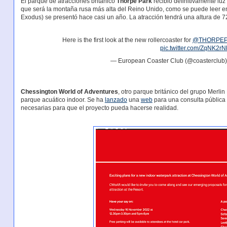
El parque de atracciones británico
Thorpe Park
recibió definitivamente luz
que será la montaña rusa más alta del Reino Unido, como se puede leer 
Exodus) se presentó hace casi un año. La atracción tendrá una altura de 7
Here is the first look at the new rollercoaster for
@THORPEP
pic.twitter.com/ZqNK2rN
— European Coaster Club (@coasterclub
Chessington World of Adventures
, otro parque británico del grupo Merli
parque acuático indoor. Se ha
lanzado
una
web
para una consulta pública 
necesarias para que el proyecto pueda hacerse realidad.