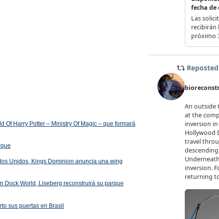
 Of Harry Potter – Ministry Of Magic – que formará
arque
ados Unidos, Kings Dominion anuncia una wing
 en Dock World, Liseberg reconstruirá su parque
rto sus puertas en Brasil