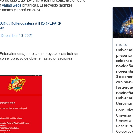
 verde este 1 de noviembre para la construcción de lo
en
varias
webs
británicas. El proyecto (nombre:
2 metros y abrirá en 2024.
ARK
#Rollercoasters
#THORPEPARK
k8t
)
December 10, 2021
n Entertainments, tiene como proyecto construir un
con el objetivo de obtener las autorizaciones