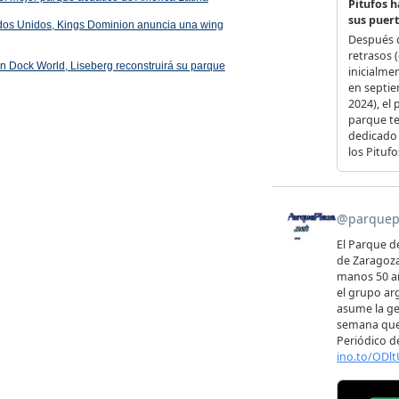
ados Unidos, Kings Dominion anuncia una wing
 en Dock World, Liseberg reconstruirá su parque