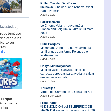
Roller Coaster DataBase
unknown - Shawar Land (Anabta, West
Bank, Palestine)
Hace 2 días
ParcPlaza.net
Le Cinéma Volant, nouveauté à
Plopsaland Belgium, ouvrira le 13 mars
2027
Hace 2 días
Publi Parques
Makamanu Jungle: la nueva aventura
familiar que transforma Polynesia en
PortAventura
Hace 6 días
Oasys MiniHollywood
MiniHollywood Oasys suelta cinco
carracas europeas para ayudar a salvar
una especie en peligro
Hace 6 días
AquaMijas
Virgen del Carmen en la Costa del Sol
Hace 3 semanas
FreakPlanet
🚧 DEMOLICIÓN del TELEFÉRICO DE
MADRID (Estación Rosales) | Julio 2026