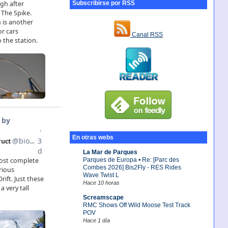
Subscribirse por RSS
Canal RSS
En otras webs
La Mar de Parques
Parques de Europa • Re: [Parc des
Combes 2026] Bis2Fly - RES Rides
Wave Twist L
Hace 10 horas
Screamscape
RMC Shows Off Wild Moose Test Track
POV
Hace 1 día