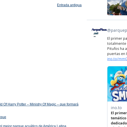
Entrada antigua
 Of Harry Potter – Ministry Of Magic – que formará
arque
el mejor parque acuático de América Latina