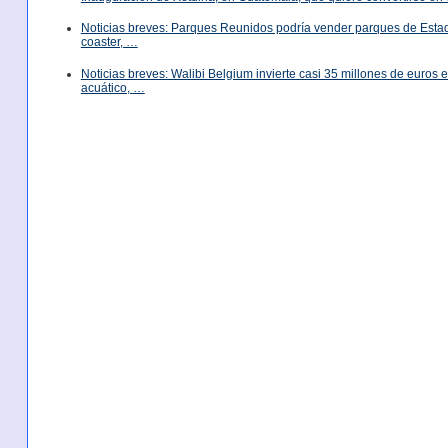
Noticias breves: Parques Reunidos podría vender parques de Est
coaster, …
Noticias breves: Walibi Belgium invierte casi 35 millones de euros
acuático, …