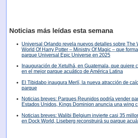
Noticias más leídas esta semana
Universal Orlando revela nuevos detalles sobre The
World Of Harry Potter – Ministry Of Magic – que forma
parque Universal Epic Universe en 2025
Inauguración de Xetulhá, en Guatemala, que quiere c
en el mejor parque acuático de América Latina
El Tibidabo inaugura Merlí, la nueva atracción de caíd
parque
Noticias breves: Parques Reunidos podría vender pa
Estados Unidos, Kings Dominion anuncia una wing c
Noticias breves: Walibi Belgium invierte casi 35 mill
en Dock World, Liseberg reconstruirá su parque acuá