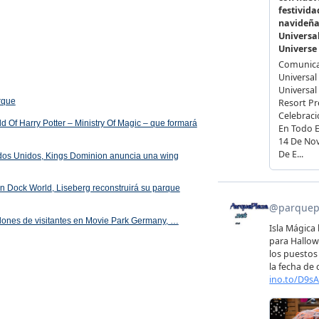
arque
 Of Harry Potter – Ministry Of Magic – que formará
ados Unidos, Kings Dominion anuncia una wing
 en Dock World, Liseberg reconstruirá su parque
illones de visitantes en Movie Park Germany, …