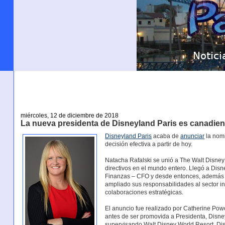
miércoles, 12 de diciembre de 2018
La nueva presidenta de Disneyland Paris es canadie
Disneyland Paris
acaba de
anunciar
la nomi
decisión efectiva a partir de hoy.
Natacha Rafalski se unió a The Walt Disn
directivos en el mundo entero. Llegó a Dis
Finanzas – CFO y desde entonces, además d
ampliado sus responsabilidades al sector inm
colaboraciones estratégicas.
El anuncio fue realizado por Catherine Powe
antes de ser promovida a Presidenta, Disn
supervisando Walt Disney World Resort, Dis