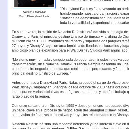
"Disneyland París está atravesando un per
Natacha Rafalski
transformando nuestra organización y expan
Foto: Disneyland Paris
"Natacha ha demostrado ser una lideresa ex
toda la versatilidad y experiencia necesaria
En su nuevo rol, la misión de Natacha Rafalski será dar vida a la magia de 
Disneyland París, el principal destino turístico de Europa y la vitrina de Di
multicultural de 16.000 miembros del reparto y supervisa dos parques temá
27 hoyos y Disney Village, un área temática de tiendas, restaurantes y lug
ambicioso plan de expansión para el Walt Disney Studios Park anunciado a
"Me siento muy honrada y emocionada de poder asumir estos roles ya que
transformación", dice Natacha Rafalski. "Francia siempre ha tenido un luga
crecer nuestro negocio a medida que continuamos perpetuando y fortalecie
principal destino turístico de Europa. "
Antes de unirse a Disneyland París, Natacha ocupó el cargo de Vicepresi
Walt Disney Company en Shanghai desde octubre de 2013 hasta octubre de
impulsora en varias iniciativas estratégicas importantes y lideró el trabaj
largo plazo de la región.
Comenzó su carrera en Disney en 1995 y desde entonces ha ocupado dive
un papel clave en el proceso de negociación del Shanghai Disney Resort. 
supervisión de finanzas corporativas y proyectos relacionados con Disneyl
Natacha Rafalski ha sido una ferviente defensora y una lideresa clave en 
un grupo de liderazgo de mujeres, D Elles P, y animando a los miembros 