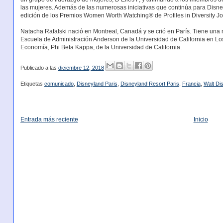
las mujeres. Además de las numerosas iniciativas que continúa para Disne
edición de los Premios Women Worth Watching® de Profiles in Diversity Jo
Natacha Rafalski nació en Montreal, Canadá y se crió en París. Tiene una 
Escuela de Administración Anderson de la Universidad de California en Lo
Economía, Phi Beta Kappa, de la Universidad de California.
Publicado a las
diciembre 12, 2018
Etiquetas
comunicado
,
Disneyland Paris
,
Disneyland Resort Paris
,
Francia
,
Walt Di
Entrada más reciente
Inicio