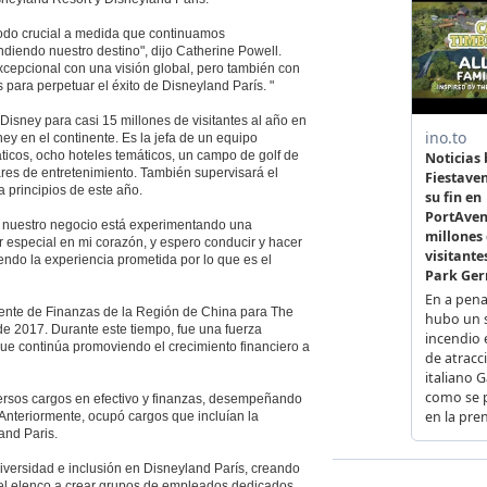
íodo crucial a medida que continuamos
diendo nuestro destino", dijo Catherine Powell.
cepcional con una visión global, pero también con
s para perpetuar el éxito de Disneyland París. "
Disney para casi 15 millones de visitantes al año en
sney en el continente. Es la jefa de un equipo
ticos, ocho hoteles temáticos, un campo de golf de
ares de entretenimiento. También supervisará el
 principios de este año.
 nuestro negocio está experimentando una
r especial en mi corazón, y espero conducir y hacer
ndo la experiencia prometida por lo que es el
dente de Finanzas de la Región de China para The
 2017. Durante este tiempo, fue una fuerza
o que continúa promoviendo el crecimiento financiero a
rsos cargos en efectivo y finanzas, desempeñando
Anteriormente, ocupó cargos que incluían la
and Paris.
diversidad e inclusión en Disneyland París, creando
del elenco a crear grupos de empleados dedicados.