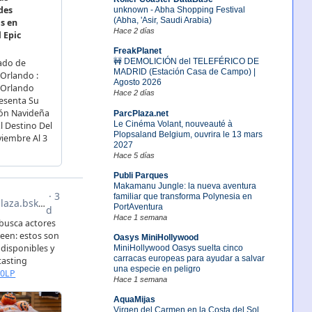
unknown - Abha Shopping Festival
(Abha, 'Asir, Saudi Arabia)
Hace 2 días
FreakPlanet
🚧 DEMOLICIÓN del TELEFÉRICO DE
MADRID (Estación Casa de Campo) |
Agosto 2026
Hace 2 días
ParcPlaza.net
Le Cinéma Volant, nouveauté à
Plopsaland Belgium, ouvrira le 13 mars
2027
Hace 5 días
Publi Parques
Makamanu Jungle: la nueva aventura
familiar que transforma Polynesia en
PortAventura
Hace 1 semana
Oasys MiniHollywood
MiniHollywood Oasys suelta cinco
carracas europeas para ayudar a salvar
una especie en peligro
Hace 1 semana
AquaMijas
Virgen del Carmen en la Costa del Sol