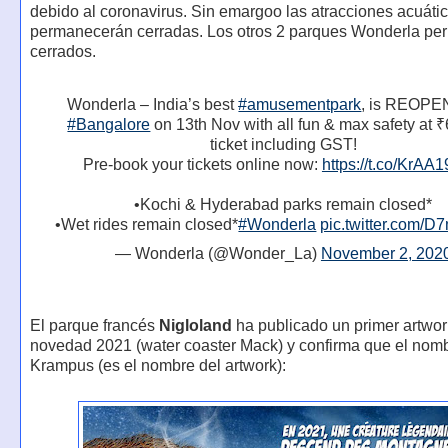
debido al coronavirus. Sin emargoo las atracciones acuáti
permanecerán cerradas. Los otros 2 parques Wonderla p
cerrados.
Wonderla – India’s best
#amusementpark
, is REOPE
#Bangalore
on 13th Nov with all fun & max safety at 
ticket including GST!
Pre-book your tickets online now:
https://t.co/KrAA
•Kochi & Hyderabad parks remain closed*
•Wet rides remain closed*
#Wonderla
pic.twitter.com/D
— Wonderla (@Wonder_La)
November 2, 202
El parque francés
Nigloland
ha publicado un primer artwor
novedad 2021 (water coaster Mack) y confirma que el nom
Krampus (es el nombre del artwork):