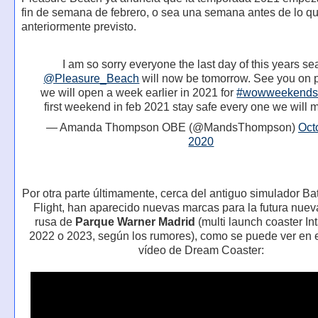
fin de semana de febrero, o sea una semana antes de lo q
anteriormente previsto.
I am so sorry everyone the last day of this years s
@Pleasure_Beach
will now be tomorrow. See you on p
we will open a week earlier in 2021 for
#wowweekend
first weekend in feb 2021 stay safe every one we will 
— Amanda Thompson OBE (@MandsThompson)
Oct
2020
Por otra parte últimamente, cerca del antiguo simulador B
Flight, han aparecido nuevas marcas para la futura nue
rusa de
Parque Warner Madrid
(multi launch coaster In
2022 o 2023, según los rumores), como se puede ver en e
vídeo de Dream Coaster: