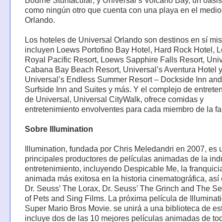
Bourne Stuntacular; y Universal’s Volcano Bay, un oasis 
como ningún otro que cuenta con una playa en el medio
Orlando.
Los hoteles de Universal Orlando son destinos en sí mi
incluyen Loews Portofino Bay Hotel, Hard Rock Hotel, 
Royal Pacific Resort, Loews Sapphire Falls Resort, Univ
Cabana Bay Beach Resort, Universal’s Aventura Hotel 
Universal’s Endless Summer Resort – Dockside Inn and
Surfside Inn and Suites y más. Y el complejo de entrete
de Universal, Universal CityWalk, ofrece comidas y
entretenimiento envolventes para cada miembro de la fa
Sobre Illumination
Illumination, fundada por Chris Meledandri en 2007, es 
principales productores de películas animadas de la indu
entretenimiento, incluyendo Despicable Me, la franquici
animada más exitosa en la historia cinematográfica, así
Dr. Seuss’ The Lorax, Dr. Seuss’ The Grinch and The Sec
of Pets and Sing Films. La próxima película de Illuminat
Super Mario Bros Movie. se unirá a una biblioteca de es
incluye dos de las 10 mejores películas animadas de to