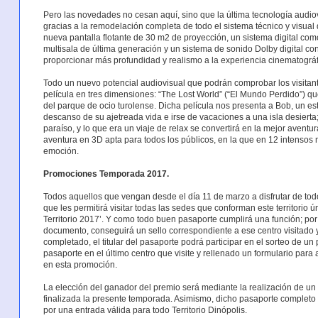
Pero las novedades no cesan aquí, sino que la última tecnología audiov
gracias a la remodelación completa de todo el sistema técnico y visual 
nueva pantalla flotante de 30 m2 de proyección, un sistema digital co
multisala de última generación y un sistema de sonido Dolby digital co
proporcionar más profundidad y realismo a la experiencia cinematográf
Todo un nuevo potencial audiovisual que podrán comprobar los visitant
película en tres dimensiones: “The Lost World” (“El Mundo Perdido”) q
del parque de ocio turolense. Dicha película nos presenta a Bob, un e
descanso de su ajetreada vida e irse de vacaciones a una isla desierta
paraíso, y lo que era un viaje de relax se convertirá en la mejor aventu
aventura en 3D apta para todos los públicos, en la que en 12 intensos m
emoción.
Promociones Temporada 2017.
Todos aquellos que vengan desde el día 11 de marzo a disfrutar de todo
que les permitirá visitar todas las sedes que conforman este territorio 
Territorio 2017’. Y como todo buen pasaporte cumplirá una función; por c
documento, conseguirá un sello correspondiente a ese centro visitado 
completado, el titular del pasaporte podrá participar en el sorteo de un
pasaporte en el último centro que visite y rellenado un formulario para
en esta promoción.
La elección del ganador del premio será mediante la realización de un 
finalizada la presente temporada. Asimismo, dicho pasaporte completo
por una entrada válida para todo Territorio Dinópolis.