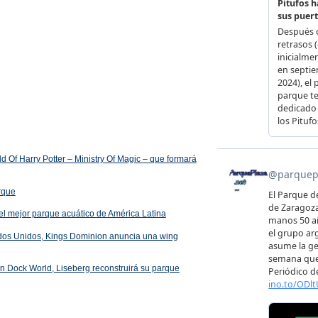
 Of Harry Potter – Ministry Of Magic – que formará
arque
el mejor parque acuático de América Latina
ados Unidos, Kings Dominion anuncia una wing
 en Dock World, Liseberg reconstruirá su parque