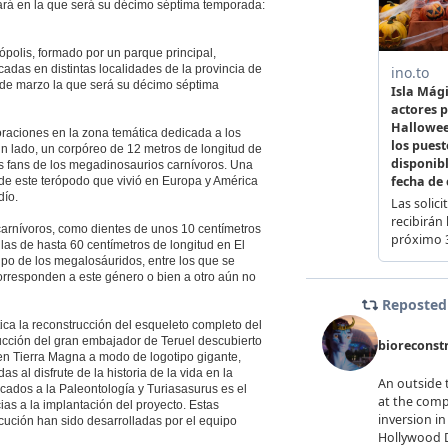
ará en la que será su décimo séptima temporada:
nópolis, formado por un parque principal,
adas en distintas localidades de la provincia de
 de marzo la que será su décimo séptima
raciones en la zona temática dedicada a los
n lado, un corpóreo de 12 metros de longitud de
os fans de los megadinosaurios carnívoros. Una
 de este terópodo que vivió en Europa y América
dío.
 carnívoros, como dientes de unos 10 centímetros
ilas de hasta 60 centímetros de longitud en El
rupo de los megalosáuridos, entre los que se
orresponden a este género o bien a otro aún no
ica la reconstrucción del esqueleto completo del
cción del gran embajador de Teruel descubierto
a en Tierra Magna a modo de logotipo gigante,
 al disfrute de la historia de la vida en la
cados a la Paleontología y Turiasasurus es el
as a la implantación del proyecto. Estas
ecución han sido desarrolladas por el equipo