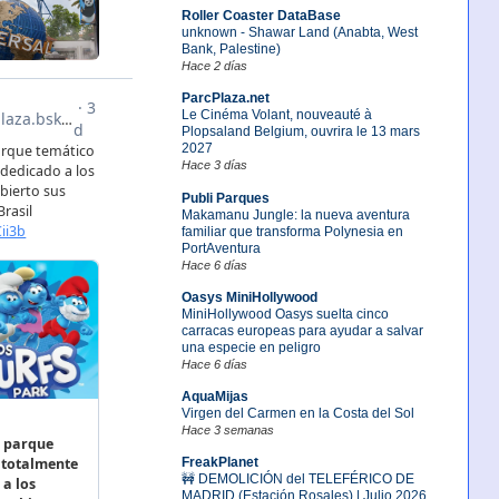
Roller Coaster DataBase
unknown - Shawar Land (Anabta, West
Bank, Palestine)
Hace 2 días
ParcPlaza.net
Le Cinéma Volant, nouveauté à
Plopsaland Belgium, ouvrira le 13 mars
2027
Hace 3 días
Publi Parques
Makamanu Jungle: la nueva aventura
familiar que transforma Polynesia en
PortAventura
Hace 6 días
Oasys MiniHollywood
MiniHollywood Oasys suelta cinco
carracas europeas para ayudar a salvar
una especie en peligro
Hace 6 días
AquaMijas
Virgen del Carmen en la Costa del Sol
Hace 3 semanas
FreakPlanet
🚧 DEMOLICIÓN del TELEFÉRICO DE
MADRID (Estación Rosales) | Julio 2026