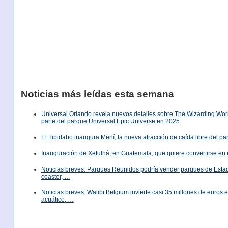
Noticias más leídas esta semana
Universal Orlando revela nuevos detalles sobre The Wizarding World
parte del parque Universal Epic Universe en 2025
El Tibidabo inaugura Merlí, la nueva atracción de caída libre del p
Inauguración de Xetulhá, en Guatemala, que quiere convertirse en 
Noticias breves: Parques Reunidos podría vender parques de Est
coaster, …
Noticias breves: Walibi Belgium invierte casi 35 millones de euros
acuático, …