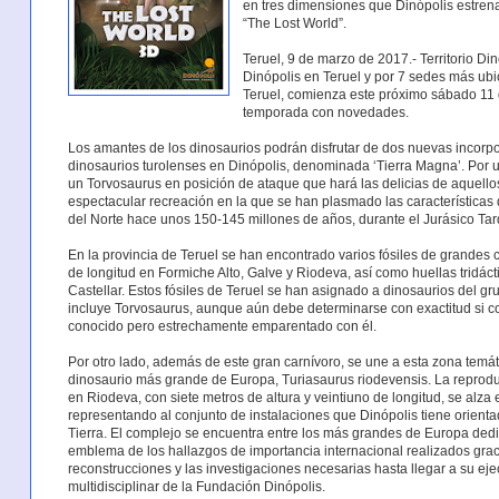
en tres dimensiones que Dinópolis estren
“The Lost World”.
Teruel, 9 de marzo de 2017.- Territorio Di
Dinópolis en Teruel y por 7 sedes más ubic
Teruel, comienza este próximo sábado 11
temporada con novedades.
Los amantes de los dinosaurios podrán disfrutar de dos nuevas incorpo
dinosaurios turolenses en Dinópolis, denominada ‘Tierra Magna’. Por u
un Torvosaurus en posición de ataque que hará las delicias de aquell
espectacular recreación en la que se han plasmado las características
del Norte hace unos 150-145 millones de años, durante el Jurásico Tar
En la provincia de Teruel se han encontrado varios fósiles de grandes
de longitud en Formiche Alto, Galve y Riodeva, así como huellas tridáct
Castellar. Estos fósiles de Teruel se han asignado a dinosaurios del g
incluye Torvosaurus, aunque aún debe determinarse con exactitud si c
conocido pero estrechamente emparentado con él.
Por otro lado, además de este gran carnívoro, se une a esta zona temát
dinosaurio más grande de Europa, Turiasaurus riodevensis. La reprodu
en Riodeva, con siete metros de altura y veintiuno de longitud, se alz
representando al conjunto de instalaciones que Dinópolis tiene orientadas
Tierra. El complejo se encuentra entre los más grandes de Europa dedi
emblema de los hallazgos de importancia internacional realizados graci
reconstrucciones y las investigaciones necesarias hasta llegar a su ej
multidisciplinar de la Fundación Dinópolis.