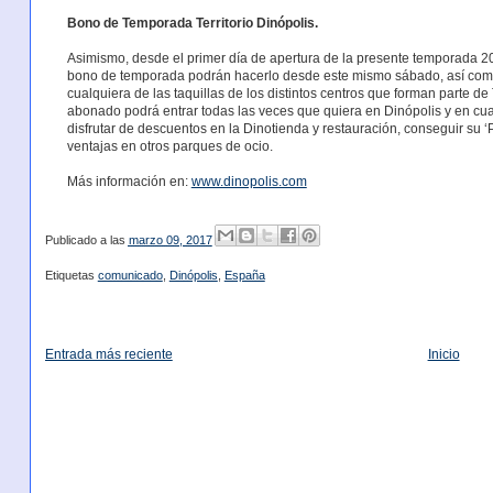
Bono de Temporada Territorio Dinópolis.
Asimismo, desde el primer día de apertura de la presente temporada 20
bono de temporada podrán hacerlo desde este mismo sábado, así como 
cualquiera de las taquillas de los distintos centros que forman parte de 
abonado podrá entrar todas las veces que quiera en Dinópolis y en cu
disfrutar de descuentos en la Dinotienda y restauración, conseguir su ‘
ventajas en otros parques de ocio.
Más información en:
www.dinopolis.com
Publicado a las
marzo 09, 2017
Etiquetas
comunicado
,
Dinópolis
,
España
Entrada más reciente
Inicio