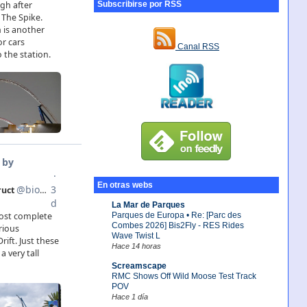
Subscribirse por RSS
Canal RSS
En otras webs
La Mar de Parques
Parques de Europa • Re: [Parc des
Combes 2026] Bis2Fly - RES Rides
Wave Twist L
Hace 14 horas
Screamscape
RMC Shows Off Wild Moose Test Track
POV
Hace 1 día