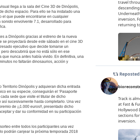
isual llega a la sala del Cine 3D de Dinópolis,
de dicho espacio. Para ello se ha instalado una
mo el que puede encontrarse en cualquier
n sonido envolvente 7.1, desarrollado para
ica.
es a Dinópolis gracias al estreno de la nueva
ue se proyectará desde este sábado en el cine 3D
stresado ejecutivo que decide tomarse un
; pero descubrirá que no está sólo en ese
ra que nunca antes había vivido. En definitiva, una
inutos no faltarán dinosaurios, acción y
 Territorio Dinópolis y adquieran dicha entrada
único en su especie, conseguirán el ‘Pasaporte
ada sede que visite el titular de dicho
y así sucesivamente hasta completarlo. Una vez
 premio de ¡¡1.000 euros!!, presentado dicho
 aceptar y dar su conformidad en su participación
sorteo entre todos los participantes una vez
 lo podrán canjear la próxima temporada 2018