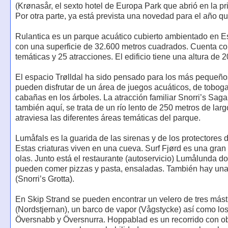
(Krønasår, el sexto hotel de Europa Park que abrió en la pr
Por otra parte, ya está prevista una novedad para el año qu
Rulantica es un parque acuático cubierto ambientado en E
con una superficie de 32.600 metros cuadrados. Cuenta co
temáticas y 25 atracciones. El edificio tiene una altura de 
El espacio Trølldal ha sido pensado para los más pequeño
pueden disfrutar de un área de juegos acuáticos, de tobog
cabañas en los árboles. La atracción familiar Snorri’s Sag
también aquí, se trata de un río lento de 250 metros de lar
atraviesa las diferentes áreas temáticas del parque.
Lumåfals es la guarida de las sirenas y de los protectores 
Estas criaturas viven en una cueva. Surf Fjørd es una gran
olas. Junto está el restaurante (autoservicio) Lumålunda d
pueden comer pizzas y pasta, ensaladas. También hay una
(Snorri’s Grotta).
En Skip Strand se pueden encontrar un velero de tres mást
(Nordstjernan), un barco de vapor (Vågstycke) así como lo
Översnabb y Översnurra. Hoppablad es un recorrido con o