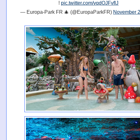
!
pic.twitter.com/vqdOJFvflJ
— Europa-Park FR 🎄 (@EuropaParkFR)
November 2