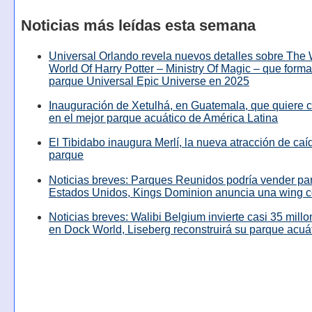
Noticias más leídas esta semana
Universal Orlando revela nuevos detalles sobre The
World Of Harry Potter – Ministry Of Magic – que forma
parque Universal Epic Universe en 2025
Inauguración de Xetulhá, en Guatemala, que quiere c
en el mejor parque acuático de América Latina
El Tibidabo inaugura Merlí, la nueva atracción de caíd
parque
Noticias breves: Parques Reunidos podría vender pa
Estados Unidos, Kings Dominion anuncia una wing c
Noticias breves: Walibi Belgium invierte casi 35 mill
en Dock World, Liseberg reconstruirá su parque acuá