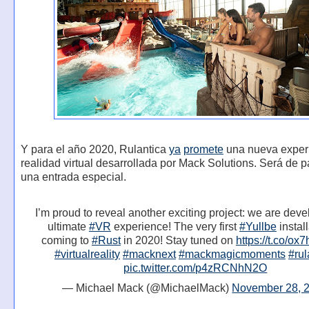
Y para el año 2020, Rulantica
ya
promete
una nueva exper
realidad virtual desarrollada por Mack Solutions. Será de 
una entrada especial.
I’m proud to reveal another exciting project: we are deve
ultimate
#VR
experience! The very first
#Yullbe
install
coming to
#Rust
in 2020! Stay tuned on
https://t.co/ox
#virtualreality
#macknext
#mackmagicmoments
#rul
pic.twitter.com/p4zRCNhN2O
— Michael Mack (@MichaelMack)
November 28, 