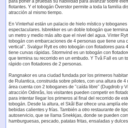
para poner a pruebas su habilidad para avanzar sobre ele
flotantes. Y el tobogán Överstor permite a toda la familia dis
atracción al mismo tiempo.
En Vinterhal están un palacio de hielo místico y toboganes
espectaculares. Isbrekker es un doble tobogán que termina
un metro y medio más alto que el nivel del agua. Vinter Ryt
tobogán con embarcaciones de 4 personas que tiene una c
vertical". Svalgur Rytt es otro tobogán con flotadores para 
tiene curvas rápidas. Stormvind es un tobogán con flotado
que termina su recorrido en un embudo. Y Två Fall es un 
rápido con flotadores de 2 personas.
Rangnakor es una ciudad fundada por los primeros habitan
de Rulantica, construida sobre pilotes, con una altura de 4
área cuenta con 2 toboganes de "caída libre" (Dugdrob y Vil
atracción Odinrås, los visitantes pueden competir en flotad
para intentar llegar los primeros al final del recorrido de es
tobogán. Desde la altura, el Skål Bar ofrece una amplía el
bebidas calientes y frías. También a otro restaurante de tip
autoservicio, que se llama Snekkjas, donde se pueden co
hamburguesas, pescado, patatas fritas, ensaladas y dulces