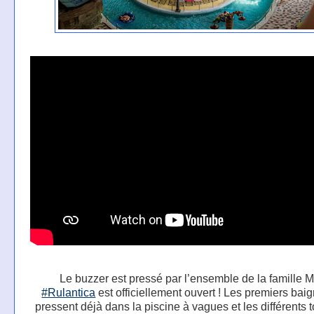
Le buzzer est pressé par l’ensemble de la famille M
#Rulantica
est officiellement ouvert ! Les premiers bai
pressent déjà dans la piscine à vagues et les différents