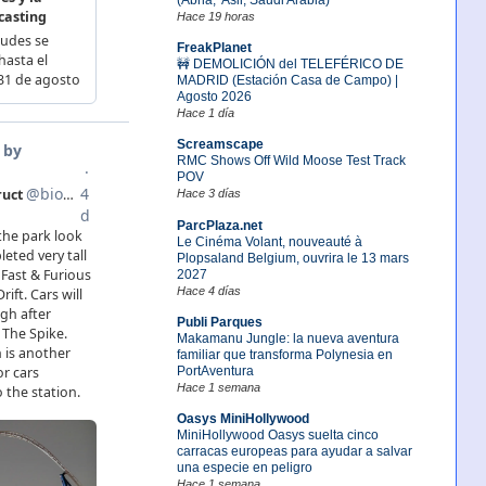
Hace 19 horas
FreakPlanet
🚧 DEMOLICIÓN del TELEFÉRICO DE
MADRID (Estación Casa de Campo) |
Agosto 2026
Hace 1 día
Screamscape
RMC Shows Off Wild Moose Test Track
POV
Hace 3 días
ParcPlaza.net
Le Cinéma Volant, nouveauté à
Plopsaland Belgium, ouvrira le 13 mars
2027
Hace 4 días
Publi Parques
Makamanu Jungle: la nueva aventura
familiar que transforma Polynesia en
PortAventura
Hace 1 semana
Oasys MiniHollywood
MiniHollywood Oasys suelta cinco
carracas europeas para ayudar a salvar
una especie en peligro
Hace 1 semana