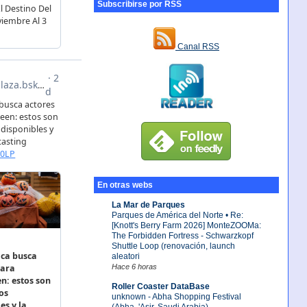
Subscribirse por RSS
Canal RSS
En otras webs
La Mar de Parques
Parques de América del Norte • Re:
[Knott's Berry Farm 2026] MonteZOOMa:
The Forbidden Fortress - Schwarzkopf
Shuttle Loop (renovación, launch
aleatori
Hace 6 horas
Roller Coaster DataBase
unknown - Abha Shopping Festival
(Abha, 'Asir, Saudi Arabia)