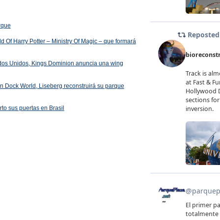
arque
 Of Harry Potter – Ministry Of Magic – que formará
ados Unidos, Kings Dominion anuncia una wing
 en Dock World, Liseberg reconstruirá su parque
rto sus puertas en Brasil