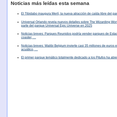
Noticias más leídas esta semana
El Tibidabo inaugura Merlí, la nueva atracción de caída libre del p
Universal Orlando revela nuevos detalles sobre The Wizarding World
parte del parque Universal Epic Universe en 2025
Noticias breves: Parques Reunidos podría vender parques de Est
coaster, …
Noticias breves: Walibi Belgium invierte casi 35 millones de euros
acuático, …
El primer parque temático totalmente dedicado a los Pitufos ha abie