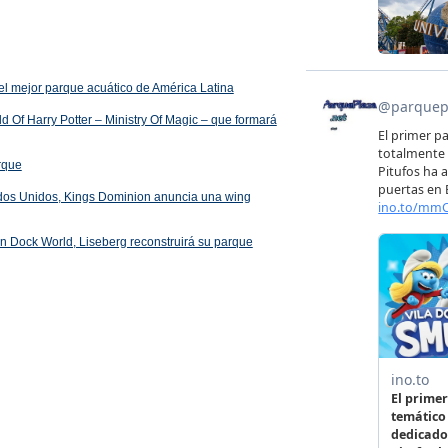
el mejor parque acuático de América Latina
 Of Harry Potter – Ministry Of Magic – que formará
arque
ados Unidos, Kings Dominion anuncia una wing
 en Dock World, Liseberg reconstruirá su parque