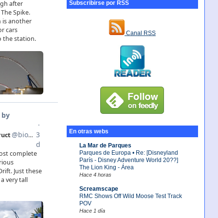
Subscribirse por RSS
Canal RSS
En otras webs
La Mar de Parques
Parques de Europa • Re: [Disneyland
París - Disney Adventure World 20??]
The Lion King - Área
Hace 4 horas
Screamscape
RMC Shows Off Wild Moose Test Track
POV
Hace 1 día