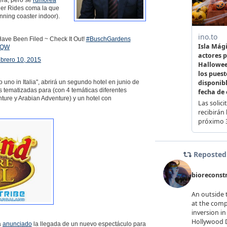
erá, pero se
rumorea
ier Rides coma la que
nning coaster indoor).
Have Been Filed ~ Check It Out!
#BuschGardens
W0QW
ebrero 10, 2015
 uno in Italia", abrirá un segundo hotel en junio de
 tematizadas para (con 4 temáticas diferentes
ture y Arabian Adventure) y un hotel con
a
anunciado
la llegada de un nuevo espectáculo para