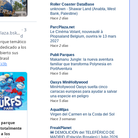
Roller Coaster DataBase
unknown - Shawar Land (Anabta, West
Bank, Palestine)
Hace 2 días
ParcPlaza.net
Le Cinéma Volant, nouveauté à
Plopsaland Belgium, ouvrira le 13 mars
2027
Hace 2 días
Publi Parques
Makamanu Jungle: la nueva aventura
familiar que transforma Polynesia en
PortAventura
Hace 5 días
Oasys MiniHollywood
MiniHollywood Oasys suelta cinco
carracas europeas para ayudar a salvar
una especie en peligro
Hace 5 días
AquaMijas
Virgen del Carmen en la Costa del Sol
Hace 3 semanas
FreakPlanet
🚧 DEMOLICIÓN del TELEFÉRICO DE
MADRID (Estación Rosales) | Julio 2026