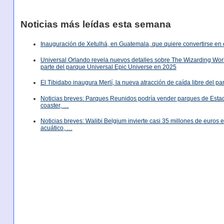
Noticias más leídas esta semana
Inauguración de Xetulhá, en Guatemala, que quiere convertirse en 
Universal Orlando revela nuevos detalles sobre The Wizarding World
parte del parque Universal Epic Universe en 2025
El Tibidabo inaugura Merlí, la nueva atracción de caída libre del p
Noticias breves: Parques Reunidos podría vender parques de Est
coaster, …
Noticias breves: Walibi Belgium invierte casi 35 millones de euros
acuático, …