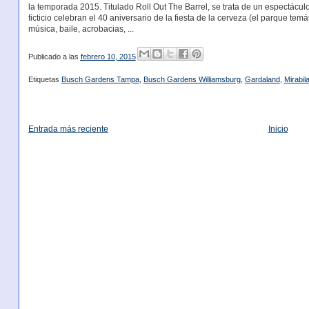
la temporada 2015. Titulado Roll Out The Barrel, se trata de un espectácul
ficticio celebran el 40 aniversario de la fiesta de la cerveza (el parque tem
música, baile, acrobacias, ...
Publicado a las
febrero 10, 2015
Etiquetas
Busch Gardens Tampa
,
Busch Gardens Williamsburg
,
Gardaland
,
Mirabil
Entrada más reciente
Inicio