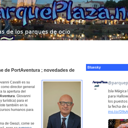
Bluesky
ene de PortAventura ; novedades de
vanni Cavalli es su
 como director general
ra la apertura del
tAventura
. Giovanni
 turística) para el
iste también en la
 recursos humanos para
ona de Gwazi, come se