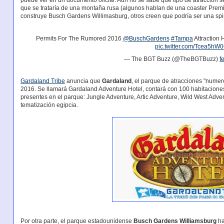
puede ver en un documento oficial. Aún no se sabe que tipo de atracción s
que se trataría de una montaña rusa (algunos hablan de una coaster Prem
construye Busch Gardens Willimasburg, otros creen que podría ser una spi
Permits For The Rumored 2016
@BuschGardens
#Tampa
Attraction 
pic.twitter.com/Tcea5h
— The BGT Buzz (@TheBGTBuzz)
f
Gardaland Tribe
anuncia que
Gardaland
, el parque de atracciones "numero
2016. Se llamará Gardaland Adventure Hotel, contará con 100 habitaciones
presentes en el parque: Jungle Adventure, Artic Adventure, Wild West Adven
tematización egipcia.
Por otra parte, el parque estadounidense
Busch Gardens Williamsburg
h