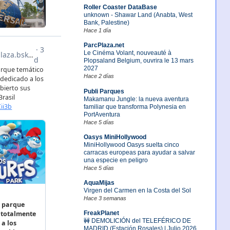
Roller Coaster DataBase
unknown - Shawar Land (Anabta, West
Bank, Palestine)
Hace 1 día
ParcPlaza.net
Le Cinéma Volant, nouveauté à
Plopsaland Belgium, ouvrira le 13 mars
2027
Hace 2 días
Publi Parques
Makamanu Jungle: la nueva aventura
familiar que transforma Polynesia en
PortAventura
Hace 5 días
Oasys MiniHollywood
MiniHollywood Oasys suelta cinco
carracas europeas para ayudar a salvar
una especie en peligro
Hace 5 días
AquaMijas
Virgen del Carmen en la Costa del Sol
Hace 3 semanas
FreakPlanet
🚧 DEMOLICIÓN del TELEFÉRICO DE
MADRID (Estación Rosales) | Julio 2026