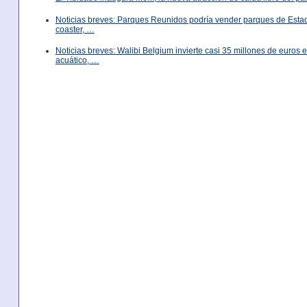
Noticias breves: Parques Reunidos podría vender parques de Est
coaster, …
Noticias breves: Walibi Belgium invierte casi 35 millones de euros
acuático, …