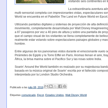
visitando seis continentes en t
La extraordinaria aventura a
multi-sensorial completa con impresionantes vistas, espectaculares son
World se encuentra en el Pabellón The Land en Future World en Epcot.
Utilizando pantallas digitales y sistemas de proyección de alta definic
movimiento, completamente desarrollada por Walt Disney Imagineering
a 87 pasajeros por vez a 40 pies de altura y sobre una pantalla de pro
que el campo visual de los visitantes se llena completamente de belle
realmente estar volando sobre espectaculares paisajes globales y mara
hombre.
Entre algunas de los panoramas vistos durante el emocionante vuelo s
Pirámides de Egipto y la Torre Eiffel en Paris. Aromas llenan el aire, t
África, la brisa marina sobre el Pacifico Sur y las rosas sobre India.
Soarin’ Around the World también es realzado por su majestuosa band
basada en la música original de Soarin’ escrita por el fallecido composit
interpretada por la London Studio Orchestra.
Publicado a las
julio 08, 2016
Etiquetas
comunicado
,
Epcot
,
Estados Unidos
,
Walt Disney World