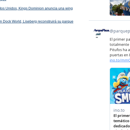
ados Unidos, Kings Dominion anuncia una wing
 en Dock World, Liseberg reconstruirá su parque