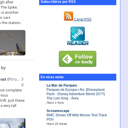
Subscribirse por RSS
Canal RSS
En otras webs
La Mar de Parques
Parques de Europa • Re: [Disneyland
París - Disney Adventure World 20??]
The Lion King - Área
Hace 1 hora
Screamscape
RMC Shows Off Wild Moose Test Track
POV
Hace 22 horas