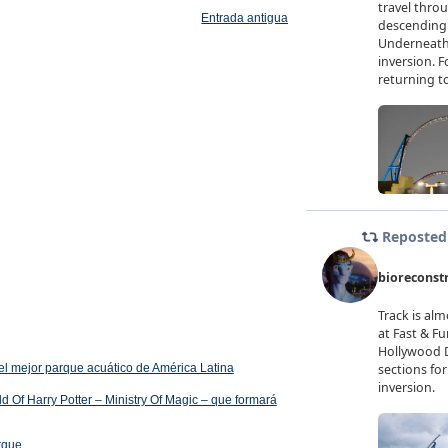
Entrada antigua
el mejor parque acuático de América Latina
 Of Harry Potter – Ministry Of Magic – que formará
arque