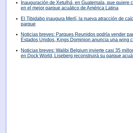
Inauguración de Xetulhá, en Guatemala, que quiere c
en el mejor parque acuático de América Latina
El Tibidabo inaugura Merlí, la nueva atracción de caíd
parque
Noticias breves: Parques Reunidos podría vender pa
Estados Unidos, Kings Dominion anuncia una wing c
Noticias breves: Walibi Belgium invierte casi 35 mill
en Dock World, Liseberg reconstruirá su parque acuá