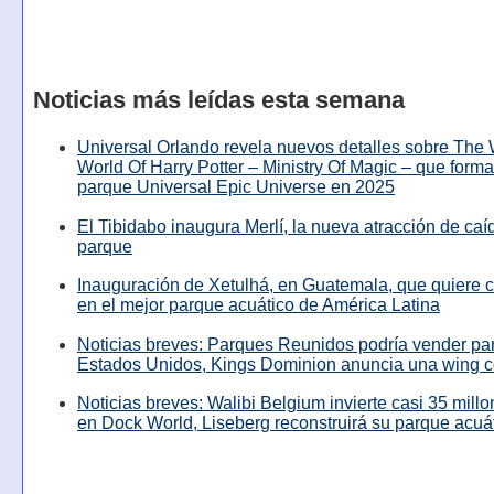
Noticias más leídas esta semana
Universal Orlando revela nuevos detalles sobre The
World Of Harry Potter – Ministry Of Magic – que forma
parque Universal Epic Universe en 2025
El Tibidabo inaugura Merlí, la nueva atracción de caíd
parque
Inauguración de Xetulhá, en Guatemala, que quiere c
en el mejor parque acuático de América Latina
Noticias breves: Parques Reunidos podría vender pa
Estados Unidos, Kings Dominion anuncia una wing c
Noticias breves: Walibi Belgium invierte casi 35 mill
en Dock World, Liseberg reconstruirá su parque acuá