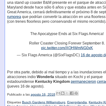
una stand up coaster B&M presente en el parque de atracc
Maryland desde hace sólo 6 años y que estaba antes en Si
Great America, cerrará definitivamente el próximo 8 de sep
rumorea
que podrían convertir la atracción en una floorless
(con trenes floorless pero conservando el mismo recorrido)
The Apocalypse Ends at Six Flags America!
Roller Coaster Closing Forever September 8.
pic.twitter.com/XQHWmNG0xK
— Six Flags America (@SixFlagsDC)
16 de agosto 
Por otra parte, debido al mal tiempo y a las inundaciones e
atracciones indio
Wonderla
situado en Kochi y el parque
estadounidense
Kentucky Kingdom
permanecieron
cerr
(jueves 16 de agosto).
Publicado a las
agosto 16, 2018
Etiquetas
Busch Gardens Williamsburg
,
Energylandia
,
Kentucky 