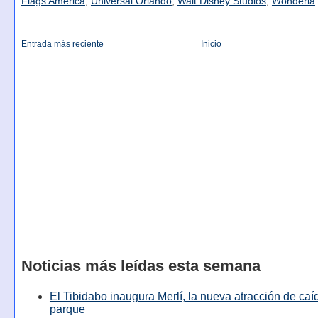
Flags America
,
Universal Orlando
,
Walt Disney Studios
,
Wonderla
Entrada más reciente
Inicio
Noticias más leídas esta semana
El Tibidabo inaugura Merlí, la nueva atracción de caíd
parque