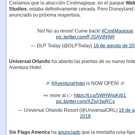
Creíamos que la atracción Cinémagique, en el parque
Wal
Studios
, estaba definitivamente cerrada. Pero Disneyland
anunciado su próxima reapertura.
No! No au revoir! Come back!
#CinéMagique
pic.twitter.com/FJSAVtN9jR
— DLP Today (@DLPToday)
16 de agosto de 2
Universal Orlando
ha abierto las puertas de su nuevo hotel
Aventura Hotel.
🎉
#AventuraHotel
is NOW OPEN! 🎉
👀 more at 👉
https://t.co/5WHWjgKrb1
.
pic.twitter.com/XZtvr3wRCs
— Universal Orlando Resort (@UniversalORL)
16 de a
2018
Six Flags America
ha
anunciado
que la montaña rusa Apo