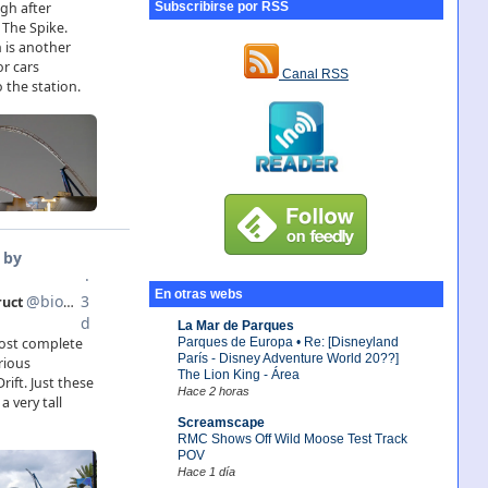
Subscribirse por RSS
Canal RSS
En otras webs
La Mar de Parques
Parques de Europa • Re: [Disneyland
París - Disney Adventure World 20??]
The Lion King - Área
Hace 2 horas
Screamscape
RMC Shows Off Wild Moose Test Track
POV
Hace 1 día