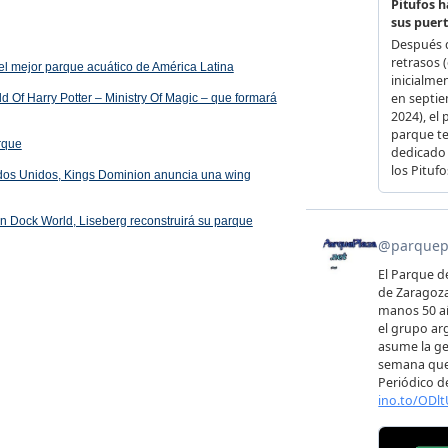
el mejor parque acuático de América Latina
 Of Harry Potter – Ministry Of Magic – que formará
arque
ados Unidos, Kings Dominion anuncia una wing
 en Dock World, Liseberg reconstruirá su parque