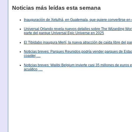
Noticias más leídas esta semana
Inauguración de Xetulhá, en Guatemala, que quiere convertirse en 
Universal Orlando revela nuevos detalles sobre The Wizarding World
parte del parque Universal Epic Universe en 2025
El Tibidabo inaugura Merlí, la nueva atracción de caída libre del p
Noticias breves: Parques Reunidos podría vender parques de Est
coaster, …
Noticias breves: Walibi Belgium invierte casi 35 millones de euros
acuático, …