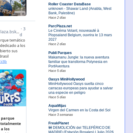
Roller Coaster DataBase
unknown - Shawar Land (Anabta, West
Bank, Palestine)
Hace 2 días
ParcPlaza.net
Le Cinéma Volant, nouveauté à
Plopsaland Belgium, ouvrira le 13 mars
2027
Hace 2 días
Publi Parques
Makamanu Jungle: la nueva aventura
familiar que transforma Polynesia en
PortAventura
Hace 5 días
Oasys MiniHollywood
MiniHollywood Oasys suelta cinco
carracas europeas para ayudar a salvar
una especie en peligro
Hace 5 días
AquaMijas
Virgen del Carmen en la Costa del Sol
Hace 3 semanas
FreakPlanet
🚧 DEMOLICIÓN del TELEFÉRICO DE
MADRID (Estación Rosales) | Julio 2026