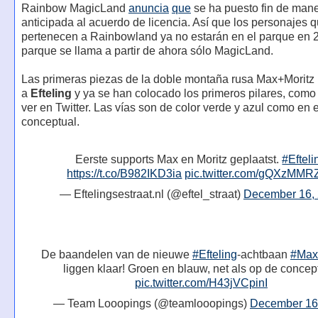
Rainbow MagicLand
anuncia
que
se ha puesto fin de man
anticipada al acuerdo de licencia. Así que los personajes 
pertenecen a Rainbowland ya no estarán en el parque en 2
parque se llama a partir de ahora sólo MagicLand.
Las primeras piezas de la doble montaña rusa Max+Moritz
a
Efteling
y ya se han colocado los primeros pilares, com
ver en Twitter. Las vías son de color verde y azul como en e
conceptual.
Eerste supports Max en Moritz geplaatst.
#Efteli
https://t.co/B982IKD3ia
pic.twitter.com/gQXzMMR
— Eftelingsestraat.nl (@eftel_straat)
December 16,
De baandelen van de nieuwe
#Efteling
-achtbaan
#Max
liggen klaar! Groen en blauw, net als op de concept
pic.twitter.com/H43jVCpinI
— Team Looopings (@teamlooopings)
December 16