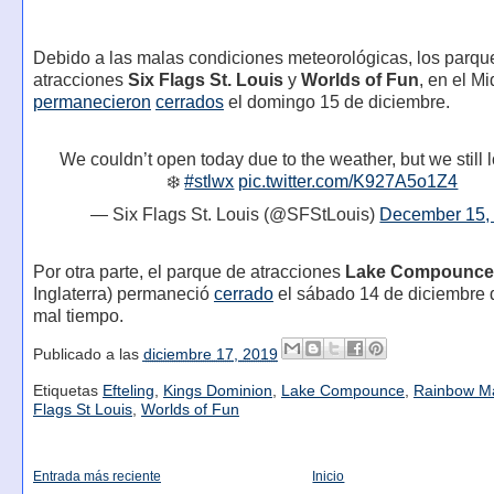
Debido a las malas condiciones meteorológicas, los parqu
atracciones
Six Flags St. Louis
y
Worlds of Fun
, en el M
permanecieron
cerrados
el domingo 15 de diciembre.
We couldn’t open today due to the weather, but we still
❄️
#stlwx
pic.twitter.com/K927A5o1Z4
— Six Flags St. Louis (@SFStLouis)
December 15,
Por otra parte, el parque de atracciones
Lake Compounce
Inglaterra) permaneció
cerrado
el sábado 14 de diciembre 
mal tiempo.
Publicado a las
diciembre 17, 2019
Etiquetas
Efteling
,
Kings Dominion
,
Lake Compounce
,
Rainbow M
Flags St Louis
,
Worlds of Fun
Entrada más reciente
Inicio