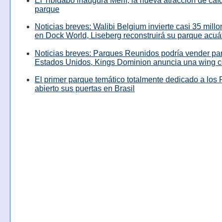
El Tibidabo inaugura Merlí, la nueva atracción de caíd
parque
Noticias breves: Walibi Belgium invierte casi 35 mill
en Dock World, Liseberg reconstruirá su parque acuá
Noticias breves: Parques Reunidos podría vender pa
Estados Unidos, Kings Dominion anuncia una wing c
El primer parque temático totalmente dedicado a los 
abierto sus puertas en Brasil