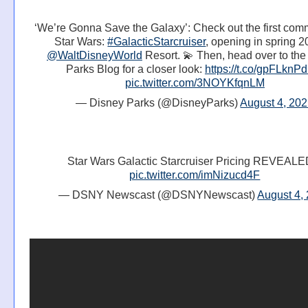
‘We’re Gonna Save the Galaxy’: Check out the first comm
Star Wars:
#GalacticStarcruiser
, opening in spring 2
@WaltDisneyWorld
Resort. 💫 Then, head over to the
Parks Blog for a closer look:
https://t.co/gpFLkn
pic.twitter.com/3NOYKfqnLM
— Disney Parks (@DisneyParks)
August 4, 20
Star Wars Galactic Starcruiser Pricing REVEALED
pic.twitter.com/imNizucd4F
— DSNY Newscast (@DSNYNewscast)
August 4,