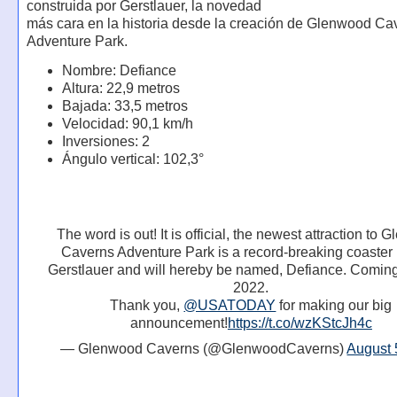
construida por Gerstlauer, la novedad
más cara en la historia desde la creación de Glenwood Ca
Adventure Park.
Nombre: Defiance
Altura: 22,9 metros
Bajada: 33,5 metros
Velocidad: 90,1 km/h
Inversiones: 2
Ángulo vertical: 102,3°
The word is out! It is official, the newest attraction to
Caverns Adventure Park is a record-breaking coaster b
Gerstlauer and will hereby be named, Defiance. Comi
2022.
Thank you,
@USATODAY
for making our big
announcement!
https://t.co/wzKStcJh4c
— Glenwood Caverns (@GlenwoodCaverns)
August 