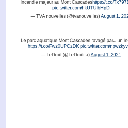
Incendie majeur au Mont Cascades
https://t.co/Tx7
pic.twitter.com/hkUTUIbHpD
— TVA nouvelles (@tvanouvelles)
August 1, 20
Le parc aquatique Mont Cascades ravagé par... un i
https://t.co/Fwz0UPCzDK
pic.twitter.com/npwzkyv
— LeDroit (@LeDroitca)
August 1, 2021