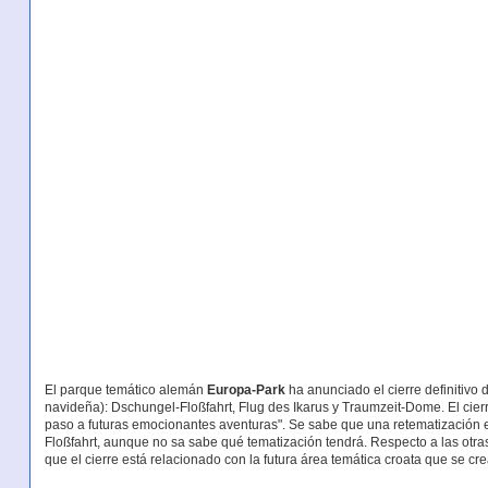
El parque temático alemán
Europa-Park
ha anunciado el cierre definitivo
navideña): Dschungel-Floßfahrt, Flug des Ikarus y Traumzeit-Dome. El cierre
paso a futuras emocionantes aventuras". Se sabe que una retematización e
Floßfahrt, aunque no sa sabe qué tematización tendrá. Respecto a las otr
que el cierre está relacionado con la futura área temática croata que se cr