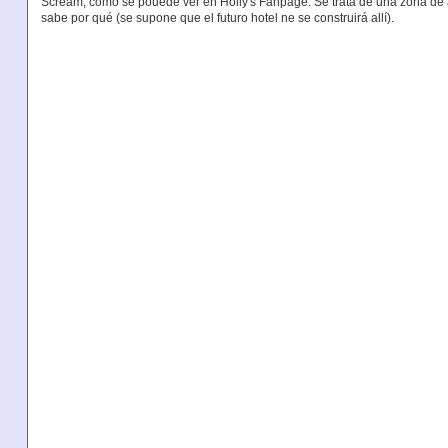
Scream, como se pouede ver en Holly's Fanpage. Se trata de una zona d
sabe por qué (se supone que el futuro hotel ne se construirá allí).