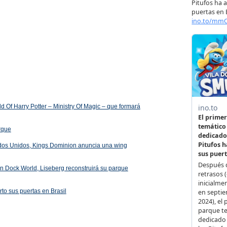
 Of Harry Potter – Ministry Of Magic – que formará
arque
ados Unidos, Kings Dominion anuncia una wing
 en Dock World, Liseberg reconstruirá su parque
rto sus puertas en Brasil