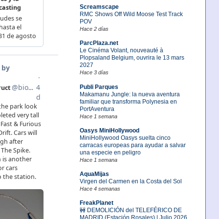
Screamscape
RMC Shows Off Wild Moose Test Track
POV
Hace 2 días
ParcPlaza.net
Le Cinéma Volant, nouveauté à
Plopsaland Belgium, ouvrira le 13 mars
2027
Hace 3 días
Publi Parques
Makamanu Jungle: la nueva aventura
familiar que transforma Polynesia en
PortAventura
Hace 1 semana
Oasys MiniHollywood
MiniHollywood Oasys suelta cinco
carracas europeas para ayudar a salvar
una especie en peligro
Hace 1 semana
AquaMijas
Virgen del Carmen en la Costa del Sol
Hace 4 semanas
FreakPlanet
🚧 DEMOLICIÓN del TELEFÉRICO DE
MADRID (Estación Rosales) | Julio 2026