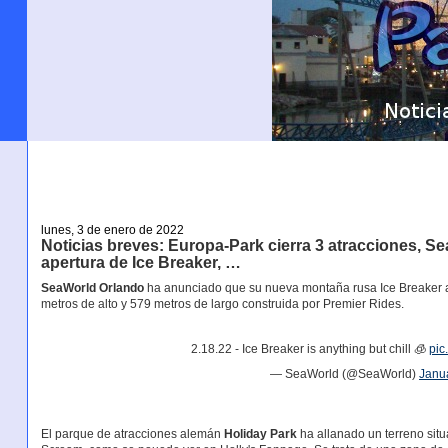
lunes, 3 de enero de 2022
Noticias breves: Europa-Park cierra 3 atracciones, S
apertura de Ice Breaker, …
SeaWorld Orlando
ha anunciado que su nueva montaña rusa Ice Breaker abr
metros de alto y 579 metros de largo construida por Premier Rides.
2.18.22 - Ice Breaker is anything but chill 🧊
pic
— SeaWorld (@SeaWorld)
Janu
El parque de atracciones alemán
Holiday Park
ha allanado un terreno situ