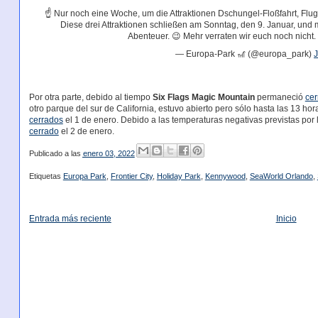
☝️ Nur noch eine Woche, um die Attraktionen Dschungel-Floßfahrt, Fl
Diese drei Attraktionen schließen am Sonntag, den 9. Januar, und
Abenteuer. 😉 Mehr verraten wir euch noch nicht.
— Europa-Park 🎢 (@europa_park)
J
Por otra parte, debido al tiempo
Six Flags Magic Mountain
permaneció
cer
otro parque del sur de California, estuvo abierto pero sólo hasta las 13 hor
cerrados
el 1 de enero. Debido a las temperaturas negativas previstas po
cerrado
el 2 de enero.
Publicado a las
enero 03, 2022
Etiquetas
Europa Park
,
Frontier City
,
Holiday Park
,
Kennywood
,
SeaWorld Orlando
,
Entrada más reciente
Inicio