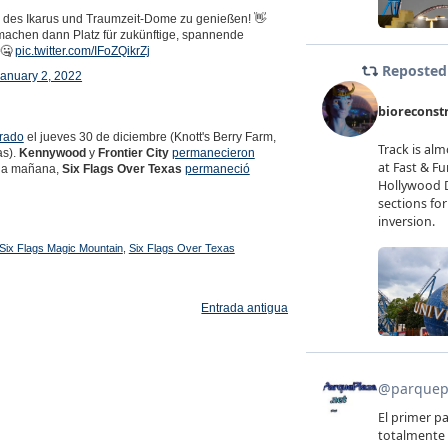
ug des Ikarus und Traumzeit-Dome zu genießen! 👋
 machen dann Platz für zukünftige, spannende
 🤐
pic.twitter.com/IFoZQikrZj
anuary 2, 2022
rado
el jueves 30 de diciembre (Knott's Berry Farm,
as).
Kennywood
y
Frontier City
permanecieron
r la mañana,
Six Flags Over Texas
permaneció
Six Flags Magic Mountain
,
Six Flags Over Texas
Entrada antigua