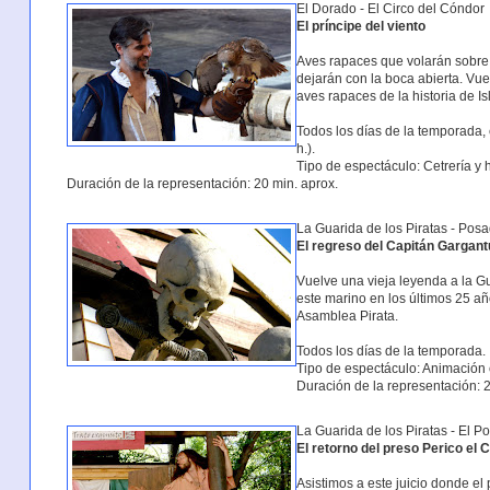
El Dorado - El Circo del Cóndor
El príncipe del viento
Aves rapaces que volarán sobre t
dejarán con la boca abierta. Vue
aves rapaces de la historia de I
Todos los días de la temporada, 
h.).
Tipo de espectáculo: Cetrería y
Duración de la representación: 20 min. aprox.
La Guarida de los Piratas - Posa
El regreso del Capitán Gargant
Vuelve una vieja leyenda a la G
este marino en los últimos 25 añ
Asamblea Pirata.
Todos los días de la temporada.
Tipo de espectáculo: Animación 
Duración de la representación: 2
La Guarida de los Piratas - El Po
El retorno del preso Perico el 
Asistimos a este juicio donde el