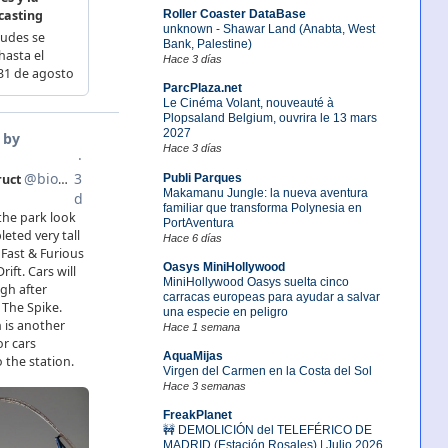
Roller Coaster DataBase
unknown - Shawar Land (Anabta, West
Bank, Palestine)
Hace 3 días
ParcPlaza.net
Le Cinéma Volant, nouveauté à
Plopsaland Belgium, ouvrira le 13 mars
2027
Hace 3 días
Publi Parques
Makamanu Jungle: la nueva aventura
familiar que transforma Polynesia en
PortAventura
Hace 6 días
Oasys MiniHollywood
MiniHollywood Oasys suelta cinco
carracas europeas para ayudar a salvar
una especie en peligro
Hace 1 semana
AquaMijas
Virgen del Carmen en la Costa del Sol
Hace 3 semanas
FreakPlanet
🚧 DEMOLICIÓN del TELEFÉRICO DE
MADRID (Estación Rosales) | Julio 2026