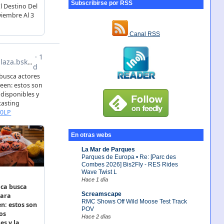
Subscribirse por RSS
Canal RSS
En otras webs
La Mar de Parques
Parques de Europa • Re: [Parc des
Combes 2026] Bis2Fly - RES Rides
Wave Twist L
Hace 1 día
Screamscape
RMC Shows Off Wild Moose Test Track
POV
Hace 2 días