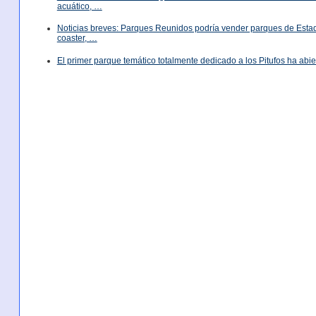
acuático, …
Noticias breves: Parques Reunidos podría vender parques de Est
coaster, …
El primer parque temático totalmente dedicado a los Pitufos ha abie