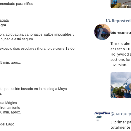
omendado para niños
ragata
egra
ón, acrobacias, cañonazos, saltos imposibles y
, nadie está seguro...
excepto días escolares (horario de cierre 19:00
5 min. aprox.
de percusión basado en la mitología Maya.
.
gua Mágica.
nfrentamiento
0 min. aprox.
o del Lago