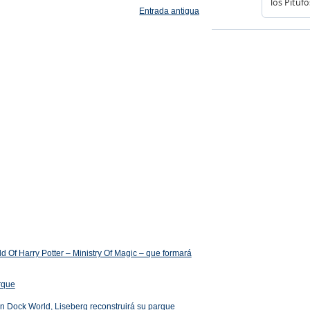
Entrada antigua
 Of Harry Potter – Ministry Of Magic – que formará
arque
 en Dock World, Liseberg reconstruirá su parque