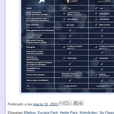
Publicado a las
marzo 11, 2022
Etiquetas
Efteling
,
Europa Park
,
Heide Park
,
Kolmården
,
Six Flag