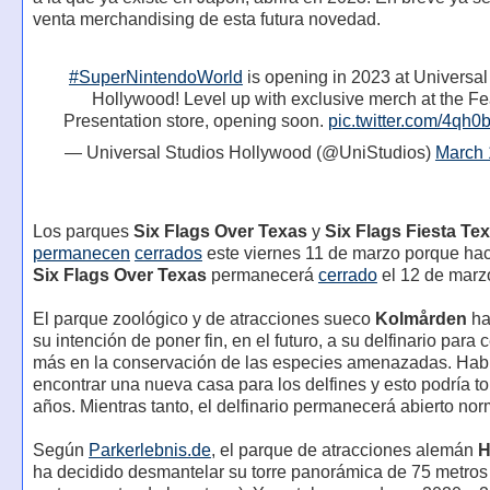
venta merchandising de esta futura novedad.
#SuperNintendoWorld
is opening in 2023 at Universal
Hollywood! Level up with exclusive merch at the Fe
Presentation store, opening soon.
pic.twitter.com/4q
— Universal Studios Hollywood (@UniStudios)
March 
Los parques
Six Flags Over Texas
y
Six Flags Fiesta Te
permanecen
cerrados
este viernes 11 de marzo porque hace
Six Flags Over Texas
permanecerá
cerrado
el 12 de marz
El parque zoológico y de atracciones sueco
Kolmården
h
su intención de poner fin, en el futuro, a su delfinario para 
más en la conservación de las especies amenazadas. Hab
encontrar una nueva casa para los delfines y esto podría 
años. Mientras tanto, el delfinario permanecerá abierto no
Según
Parkerlebnis.de
, el parque de atracciones alemán
H
ha decidido desmantelar su torre panorámica de 75 metros 