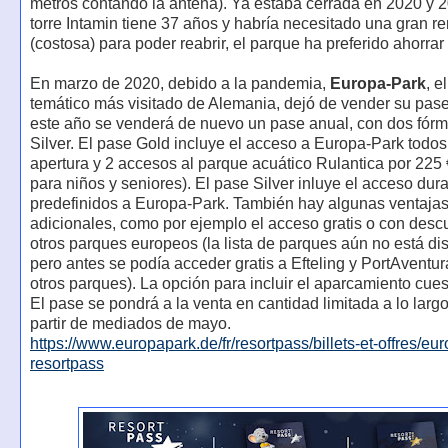
metros contando la antena). Ya estaba cerrada en 2020 y 2
torre Intamin tiene 37 años y habría necesitado una gran r
(costosa) para poder reabrir, el parque ha preferido ahorrar
En marzo de 2020, debido a la pandemia,
Europa-Park
, e
temático más visitado de Alemania, dejó de vender su pase
este año se venderá de nuevo un pase anual, con dos fórm
Silver. El pase Gold incluye el acceso a Europa-Park todos
apertura y 2 accesos al parque acuático Rulantica por 225 
para niños y seniores). El pase Silver inluye el acceso dur
predefinidos a Europa-Park. También hay algunas ventaja
adicionales, como por ejemplo el acceso gratis o con desc
otros parques europeos (la lista de parques aún no está di
pero antes se podía acceder gratis a Efteling y PortAventur
otros parques). La opción para incluir el aparcamiento cues
El pase se pondrá a la venta en cantidad limitada a lo largo
partir de mediados de mayo.
https://www.europapark.de/fr/resortpass/billets-et-offres/eu
resortpass