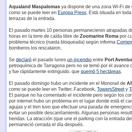
Aqualand Maspalomas
ya dispone de una zona Wi-Fi de u
como se puede leer en
Europa Press
. Está situada en toda
terrazas de la entrada.
El pasado martes 10 personas permanecieron atrapadas du
horas en la torre de caída libre de
Zoomarine Roma
por cu
problema técnico (rueda bloqueada) según informa
Corrie
bomberos los rescataron.
Se
declaró
el pasado lunes
un incendio
entre
Port Aventu
petroquímica de Tarragona pero no se temó por el avance 
y fue rápidamente extinguido. que
quemó 5 hectáreas
.
El pasado domingo hubo un incidente en el Monorail de
Al
como se puede leer en Twitter, Facebook,
TowersStreet
y
T
El parque no ha comentado el incidente pero según los co
por internet hubo un problema en el lugar donde está el c
agujas y el tren tuvo que efectuar una parada de emergenc
evitar un posible descarrilamiento. Algunas personas resul
heridas. La atracción (que une el parking con la entrada de
permaneció cerrada el día después.