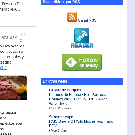
Subscribirse por RSS
Canal RSS
En otras webs
La Mar de Parques
Parques de Europa • Re: [Parc des
Combes 2026] Bis2Fly - RES Rides
Wave Twist L
Hace 23 horas
Screamscape
RMC Shows Off Wild Moose Test Track
POV
Hace 2 días