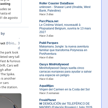
Roller Coaster DataBase
unknown - Shawar Land (Anabta, West
Bank, Palestine)
Hace 3 días
ParcPlaza.net
Le Cinéma Volant, nouveauté à
Plopsaland Belgium, ouvrira le 13 mars
2027
Hace 3 días
Publi Parques
Makamanu Jungle: la nueva aventura
familiar que transforma Polynesia en
PortAventura
Hace 6 días
Oasys MiniHollywood
MiniHollywood Oasys suelta cinco
carracas europeas para ayudar a salvar
una especie en peligro
Hace 6 días
AquaMijas
Virgen del Carmen en la Costa del Sol
Hace 3 semanas
FreakPlanet
🚧 DEMOLICIÓN del TELEFÉRICO DE
MADRID (Estación Rosales) | Julio 2026