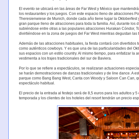
El evento se ubicará en las áreas de Far West y México que mantendrán a
los restaurantes y los juegos. Con este espacio lleno de atracciones 
Theresienwiese de Munich, donde cada año tiene lugar la Oktoberfest 
gran parque lleno de atracciones para toda la familia. Así, durante los dí
subiéndose entre otras a las populares atracciones Hurakan Cóndor, T
divirtiéndose en la zona de juegos del Far West mientras degustan las t
Además de las atracciones habituales, la fiesta contará con divertidos t
como auténticos cowboys. Y es que una de las particularidades del Okt
sus espacios con un estilo country. Al mismo tiempo, para enfatizar la
vestimenta a los trajes tradicionales del sur de Baviera.
Por lo que se refiere a espectáculos, se realizaran actuaciones especi
se harán demostraciones de danzas tradicionales y de line dance. A es
parque como Bang Bang West, Canta con Woody y Saloon Can Can, que
espectáculo habitual.
El precio de la entrada al festejo será de 8,5 euros para los adultos y 5
temporada y los clientes de los hoteles del resort tendrán un precio es