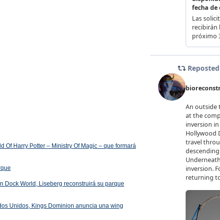
 Of Harry Potter – Ministry Of Magic – que formará
arque
 en Dock World, Liseberg reconstruirá su parque
ados Unidos, Kings Dominion anuncia una wing