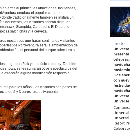
biertas al público las atracciones, las tiendas,
PortAventura emulará el popular campo de
y donde tradicionalmente también se instala un
as del evento, los visitantes podrán disfrutar
omahawk, Stampida, Carousel o El Diablo, o
ípicas salchichas y la cerveza.
oros mecánicos que harán sentir a los visitantes
oberfest de PortAventura será la ambientación de
 ambientación, el personal del parque adecuara su
ales de grupos Folk y de música country. También
tos shows, se les sumarán otros espectáculos del
 ofrecerán alguna modificación respecto al
 euros para los niños. Los visitantes con pases de
pecial de 5 y 3 euros respectivamente.