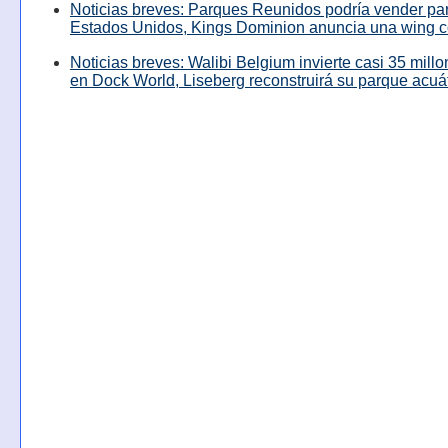
Noticias breves: Parques Reunidos podría vender pa
Estados Unidos, Kings Dominion anuncia una wing c
Noticias breves: Walibi Belgium invierte casi 35 mill
en Dock World, Liseberg reconstruirá su parque acuá