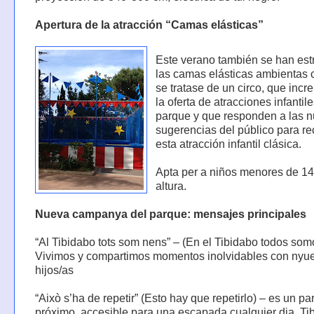
Apertura de la atracción “Camas elásticas”
Este verano también se han es
las camas elásticas ambientas 
se tratase de un circo, que inc
la oferta de atracciones infantil
parque y que responden a las 
sugerencias del público para r
esta atracción infantil clásica.
Apta per a niños menores de 1
altura.
Nueva campanya del parque: mensajes principales
“Al Tibidabo tots som nens” – (En el Tibidabo todos som
Vivimos y compartimos momentos inolvidables con nyue
hijos/as
“Això s’ha de repetir” (Esto hay que repetirlo) – es un p
próximo, accesible para una escapada cualquier dia. Ti