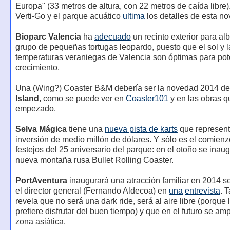
Europa" (33 metros de altura, con 22 metros de caída libre)
Verti-Go y el parque acuático
ultima
los detalles de esta n
Bioparc Valencia
ha
adecuado
un recinto exterior para al
grupo de pequeñas tortugas leopardo, puesto que el sol y l
temperaturas veraniegas de Valencia son óptimas para pot
crecimiento.
Una (Wing?) Coaster B&M debería ser la novedad 2014 d
Island
, como se puede ver en
Coaster101
y en las obras q
empezado.
Selva Mágica
tiene una
nueva pista de karts
que represen
inversión de medio millón de dólares. Y sólo es el comienz
festejos del 25 aniversario del parque: en el otoño se inaug
nueva montaña rusa Bullet Rolling Coaster.
PortAventura
inaugurará una atracción familiar en 2014 s
el director general (Fernando Aldecoa) en
una
entrevista
. 
revela que no será una dark ride, será al aire libre (porque 
prefiere disfrutar del buen tiempo) y que en el futuro se amp
zona asiática.