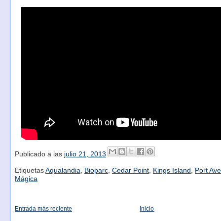
Publicado a las
julio 21, 2013
Etiquetas
Aqualandia
,
Bioparc
,
Cedar Point
,
Kings Island
,
Port Ave
Mágica
Entrada más reciente
Inicio