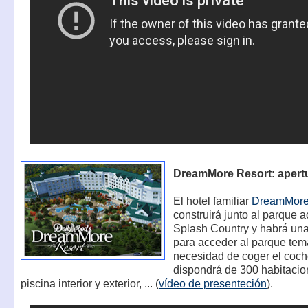
DreamMore Resort: apert
El hotel familiar
DreamMor
construirá junto al parque a
Splash Country y habrá un
para acceder al parque temá
necesidad de coger el coche
dispondrá de 300 habitacio
piscina interior y exterior, ... (
vídeo de presenteción
).