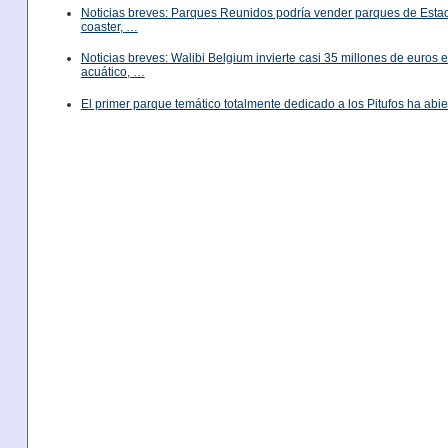
Noticias breves: Parques Reunidos podría vender parques de Est
coaster, …
Noticias breves: Walibi Belgium invierte casi 35 millones de euros
acuático, …
El primer parque temático totalmente dedicado a los Pitufos ha abie