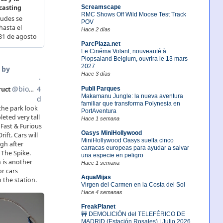
Screamscape
RMC Shows Off Wild Moose Test Track
POV
Hace 2 días
ParcPlaza.net
Le Cinéma Volant, nouveauté à
Plopsaland Belgium, ouvrira le 13 mars
2027
Hace 3 días
Publi Parques
Makamanu Jungle: la nueva aventura
familiar que transforma Polynesia en
PortAventura
Hace 1 semana
Oasys MiniHollywood
MiniHollywood Oasys suelta cinco
carracas europeas para ayudar a salvar
una especie en peligro
Hace 1 semana
AquaMijas
Virgen del Carmen en la Costa del Sol
Hace 4 semanas
FreakPlanet
🚧 DEMOLICIÓN del TELEFÉRICO DE
MADRID (Estación Rosales) | Julio 2026