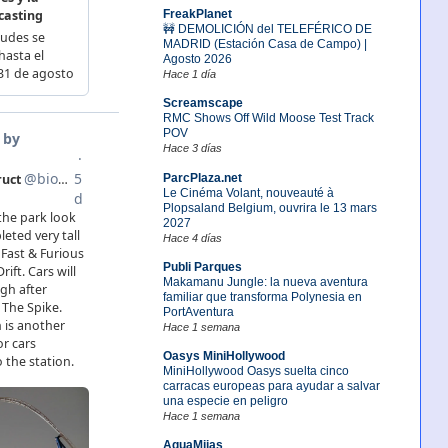
FreakPlanet
🚧 DEMOLICIÓN del TELEFÉRICO DE
MADRID (Estación Casa de Campo) |
Agosto 2026
Hace 1 día
Screamscape
RMC Shows Off Wild Moose Test Track
POV
Hace 3 días
ParcPlaza.net
Le Cinéma Volant, nouveauté à
Plopsaland Belgium, ouvrira le 13 mars
2027
Hace 4 días
Publi Parques
Makamanu Jungle: la nueva aventura
familiar que transforma Polynesia en
PortAventura
Hace 1 semana
Oasys MiniHollywood
MiniHollywood Oasys suelta cinco
carracas europeas para ayudar a salvar
una especie en peligro
Hace 1 semana
AquaMijas