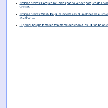
Noticias breves: Parques Reunidos podría vender parques de Est
coaster, …
Noticias breves: Walibi Belgium invierte casi 35 millones de euros
acuático, …
El primer parque temático totalmente dedicado a los Pitufos ha abie