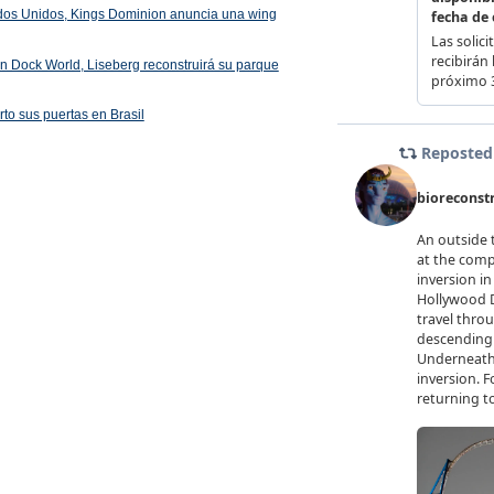
ados Unidos, Kings Dominion anuncia una wing
 en Dock World, Liseberg reconstruirá su parque
rto sus puertas en Brasil