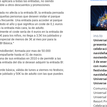
 aplicará a todas las entradas, no siendo
ble a otros descuentos y promociones.
ada no afecta a la entrada B!, la entrada pensada
aquellas personas que deseen visitar el parque
a frecuente. Una entrada para acceder al parque
todo el año y que significa un coste de 0,1 euros
n la entrada más cara, la de adulto.
mente el coste sería de 4 euros en la entrada de
3€ para los niños, no llega a 3,5€ los jubilados y
a especial de menos de 3€ al mes por para la
B! Básica.*
undoBerde!, formada por mas de 50.000
ompañante hasta el 31 de marzo.
una de sus entradas en 2010 o de permitir a las
 entrada del día si desean adquirir la entrada B!.
de básica, válida de lunes a viernes no festivos;
de jubilado y 50€ la de adulto con las que puedes