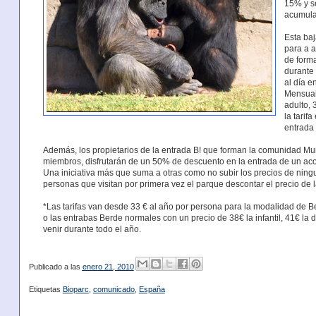
15% y se
acumula
Esta baj
para a 
de form
durante 
al día e
Mensual
adulto, 
la tarif
entrada 
Además, los propietarios de la entrada B! que forman la comunidad M
miembros, disfrutarán de un 50% de descuento en la entrada de un ac
Una iniciativa más que suma a otras como no subir los precios de ning
personas que visitan por primera vez el parque descontar el precio de la
*Las tarifas van desde 33 € al año por persona para la modalidad de Ber
o las entrabas Berde normales con un precio de 38€ la infantil, 41€ la 
venir durante todo el año.
Publicado a las
enero 21, 2010
Etiquetas
Bioparc
,
comunicado
,
España