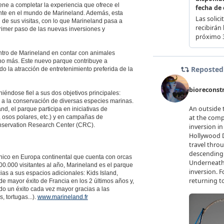
ene a completar la experiencia que ofrece el
mente en el mundo de Marineland. Además, esta
n de sus visitas, con lo que Marineland pasa a
primer paso de las nuevas inversiones y
ntro de Marineland en contar con animales
ucho más. Este nuevo parque contribuye a
do la atracción de entretenimiento preferida de la
iéndose fiel a sus dos objetivos principales:
r a la conservación de diversas especies marinas.
d, el parque participa en iniciativas de
 osos polares, etc.) y en campañas de
Conservation Research Center (CRC).
nico en Europa continental que cuenta con orcas
00.000 visitantes al año, Marineland es el parque
as a sus espacios adicionales: Kids Island,
 mayor éxito de Francia en los 2 últimos años y,
do un éxito cada vez mayor gracias a las
 tortugas...).
www.marineland.fr