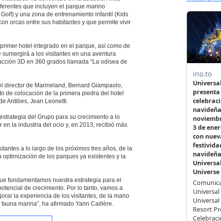
iferentes que incluyen el parque marino
Golf) y una zona de entrenamiento infantil (Kids
on orcas entre sus habitantes y que permite vivir
 primer hotel integrado en el parque, así como de
e sumergirá a los visitantes en una aventura
acción 3D en 360 grados llamada “La odisea de
l director de Marineland, Bernard Giampaolo,
o de colocación de la primera piedra del hotel
de Antibes, Jean Leonetti.
strategia del Grupo para su crecimiento a lo
en la industria del ocio y, en 2013, recibió más
tantes a lo largo de los próximos tres años, de la
 optimización de los parques ya existentes y la
 que fundamentamos nuestra estrategia para el
potencial de crecimiento. Por lo tanto, vamos a
jorar la experiencia de los visitantes, de la mano
a fauna marina”, ha afirmado Yann Caillère.