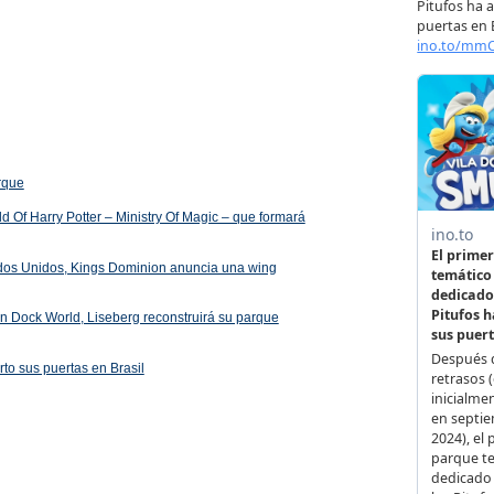
arque
 Of Harry Potter – Ministry Of Magic – que formará
ados Unidos, Kings Dominion anuncia una wing
 en Dock World, Liseberg reconstruirá su parque
rto sus puertas en Brasil