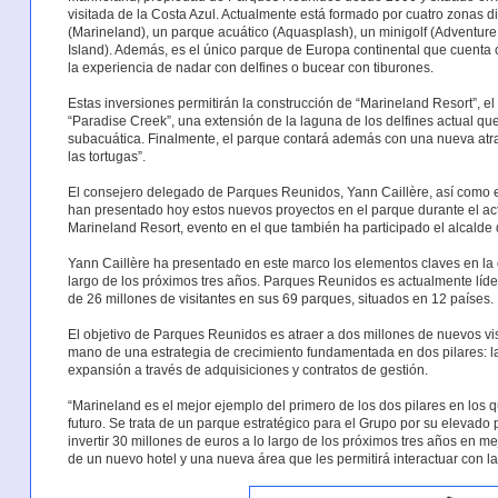
visitada de la Costa Azul. Actualmente está formado por cuatro zonas d
(Marineland), un parque acuático (Aquasplash), un minigolf (Adventure 
Island). Además, es el único parque de Europa continental que cuenta c
la experiencia de nadar con delfines o bucear con tiburones.
Estas inversiones permitirán la construcción de “Marineland Resort”, el
“Paradise Creek”, una extensión de la laguna de los delfines actual qu
subacuática. Finalmente, el parque contará además con una nueva atr
las tortugas”.
El consejero delegado de Parques Reunidos, Yann Caillère, así como e
han presentado hoy estos nuevos proyectos en el parque durante el act
Marineland Resort, evento en el que también ha participado el alcalde 
Yann Caillère ha presentado en este marco los elementos claves en la e
largo de los próximos tres años. Parques Reunidos es actualmente líder 
de 26 millones de visitantes en sus 69 parques, situados en 12 países.
El objetivo de Parques Reunidos es atraer a dos millones de nuevos visi
mano de una estrategia de crecimiento fundamentada en dos pilares: la
expansión a través de adquisiciones y contratos de gestión.
“Marineland es el mejor ejemplo del primero de los dos pilares en los
futuro. Se trata de un parque estratégico para el Grupo por su elevado 
invertir 30 millones de euros a lo largo de los próximos tres años en me
de un nuevo hotel y una nueva área que les permitirá interactuar con l