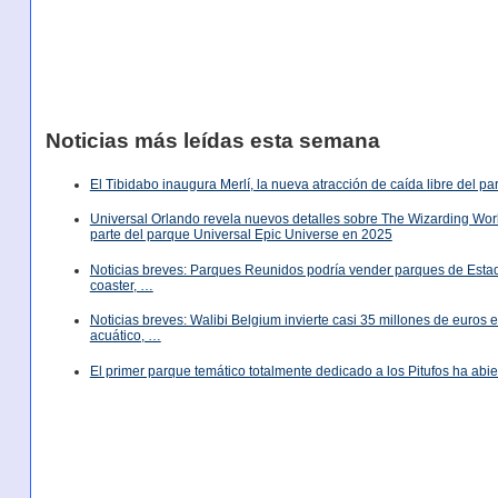
Noticias más leídas esta semana
El Tibidabo inaugura Merlí, la nueva atracción de caída libre del p
Universal Orlando revela nuevos detalles sobre The Wizarding World
parte del parque Universal Epic Universe en 2025
Noticias breves: Parques Reunidos podría vender parques de Est
coaster, …
Noticias breves: Walibi Belgium invierte casi 35 millones de euros
acuático, …
El primer parque temático totalmente dedicado a los Pitufos ha abie