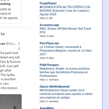
FreakPlanet
🚧 DEMOLICIÓN del TELEFÉRICO DE
MADRID (Estación Casa de Campo) |
Agosto 2026
Hace 1 día
Screamscape
RMC Shows Off Wild Moose Test Track
POV
Hace 3 días
ParcPlaza.net
Le Cinéma Volant, nouveauté à
Plopsaland Belgium, ouvrira le 13 mars
2027
Hace 4 días
Publi Parques
Makamanu Jungle: la nueva aventura
familiar que transforma Polynesia en
PortAventura
Hace 1 semana
Oasys MiniHollywood
MiniHollywood Oasys suelta cinco
carracas europeas para ayudar a salvar
una especie en peligro
Hace 1 semana
AquaMijas