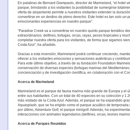
En palabras de Bernard Giampaolo, director de Marineland, “el hotel vi
parque, brindando a los visitantes la posibilidad de sumergirse total
oferta de alojamiento permite a nuestros visitantes extender la duració
convertirse en un destino de pleno derecho. Este hotel es tan solo un 
emocionantes experiencias en nuestro parque”.
“Paradise Creek va a convertirse en nuestro quinto parque temático de
extraordinarios: delfines, tortugas, orcas, rayas, peces tropicales y m
completar nuestra oferta para los visitantes, de forma que sigamos sien
Costa Azul”, ha añadido.
Gracias a esta inversión, Marineland podrá continuar creciendo, manten
ofrecer a los visitantes emociones y sensaciones auténticas y contribui
Para este último objetivo, a través de su fundación Foundation Marinelan
conservación de diversas especies (tortugas marinas del Mediterráneo,
concienciación y de investigación científica, en colaboración con el 
Acerca de Marineland
Marineland es el parque de fauna marina más grande de Europa y el ú
entre sus habitantes. Con un total de 40 especies en su colección y 1.2
más visitado de la Costa Azul. Además, el parque se ha expandido graci
Aquasplash, que se ha erigido como el parque acuático de temporada de
por último, Adventure Golf, el parque minigolf. Además, ha experimenta
interacciones con animales legendarios (delfines, orcas, leones marinos,
Acerca de Parques Reunidos