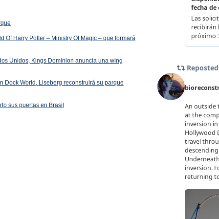
arque
 Of Harry Potter – Ministry Of Magic – que formará
ados Unidos, Kings Dominion anuncia una wing
 en Dock World, Liseberg reconstruirá su parque
rto sus puertas en Brasil