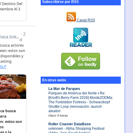
Subscribirse por RSS
Canal RSS
En otras webs
La Mar de Parques
Parques de América del Norte • Re:
[Knott's Berry Farm 2026] MonteZOOMa:
The Forbidden Fortress - Schwarzkopf
Shuttle Loop (renovación, launch
aleatori
Hace 4 horas
Roller Coaster DataBase
unknown - Abha Shopping Festival
(Abha, 'Asir, Saudi Arabia)