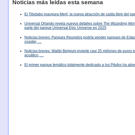
Noticias más leídas esta semana
El Tibidabo inaugura Merlí, la nueva atracción de caída libre del p
Universal Orlando revela nuevos detalles sobre The Wizarding World
parte del parque Universal Epic Universe en 2025
Noticias breves: Parques Reunidos podría vender parques de Est
coaster, …
Noticias breves: Walibi Belgium invierte casi 35 millones de euros
acuático, …
El primer parque temático totalmente dedicado a los Pitufos ha abie