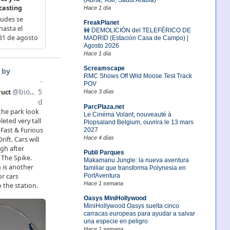
Hace 1 día
FreakPlanet
🚧 DEMOLICIÓN del TELEFÉRICO DE
MADRID (Estación Casa de Campo) |
Agosto 2026
Hace 1 día
Screamscape
RMC Shows Off Wild Moose Test Track
POV
Hace 3 días
ParcPlaza.net
Le Cinéma Volant, nouveauté à
Plopsaland Belgium, ouvrira le 13 mars
2027
Hace 4 días
Publi Parques
Makamanu Jungle: la nueva aventura
familiar que transforma Polynesia en
PortAventura
Hace 1 semana
Oasys MiniHollywood
MiniHollywood Oasys suelta cinco
carracas europeas para ayudar a salvar
una especie en peligro
Hace 1 semana