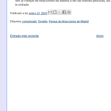
Ven al Parque de Atracciones de Madrid a ver las nuevas películas, las 
la entrada
Publicado a las
enero 13, 2015
Etiquetas
comunicado
,
España
,
Parque de Atracciones de Madrid
Entrada más reciente
Inicio