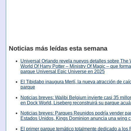
Noticias más leídas esta semana
Universal Orlando revela nuevos detalles sobre The
World Of Harry Potter – Ministry Of Magic – que forma
parque Universal Epic Universe en 2025
El Tibidabo inaugura Merlí, la nueva atracción de caíd
parque
Noticias breves: Walibi Belgium invierte casi 35 mill
en Dock World, Liseberg reconstruirá su parque acuá
Noticias breves: Parques Reunidos podría vender pa
Estados Unidos, Kings Dominion anuncia una wing c
El primer parque temático totalmente dedicado a los 