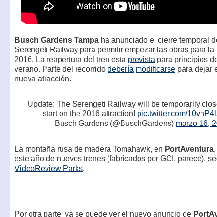
Busch Gardens Tampa
ha anunciado el cierre temporal de
Serengeti Railway para permitir empezar las obras para l
2016. La reapertura del tren está
prevista
para principios d
verano. Parte del recorrido
debería
modificarse
para dejar 
nueva atracción.
Update: The Serengeti Railway will be temporarily clo
start on the 2016 attraction!
pic.twitter.com/10vhP
— Busch Gardens (@BuschGardens)
marzo 16, 
La montaña rusa de madera Tomahawk, en
PortAventura
este año de nuevos trenes (fabricados por GCI, parece), s
VideoReview Parks
.
Por otra parte, ya se puede ver el nuevo anuncio de
PortA