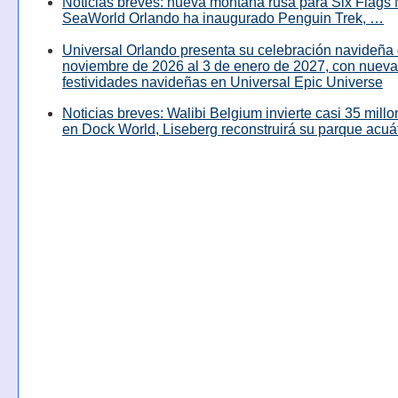
Noticias breves: nueva montaña rusa para Six Flags 
SeaWorld Orlando ha inaugurado Penguin Trek, …
Universal Orlando presenta su celebración navideña 
noviembre de 2026 al 3 de enero de 2027, con nuev
festividades navideñas en Universal Epic Universe
Noticias breves: Walibi Belgium invierte casi 35 mill
en Dock World, Liseberg reconstruirá su parque acuá