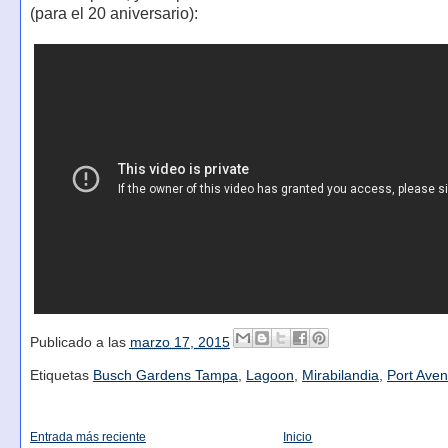
(para el 20 aniversario):
Publicado a las
marzo 17, 2015
Etiquetas
Busch Gardens Tampa
,
Lagoon
,
Mirabilandia
,
Port Aven
Entrada más reciente
Inicio