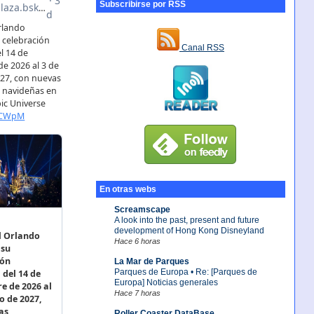
Subscribirse por RSS
Canal RSS
En otras webs
Screamscape
A look into the past, present and future
development of Hong Kong Disneyland
Hace 6 horas
La Mar de Parques
Parques de Europa • Re: [Parques de
Europa] Noticias generales
Hace 7 horas
Roller Coaster DataBase