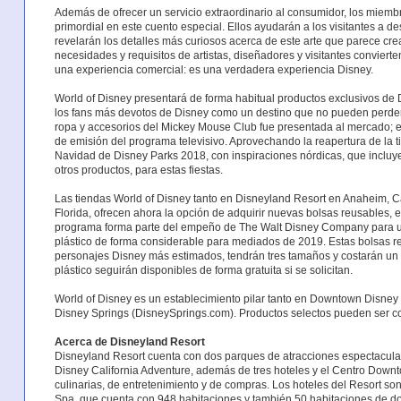
Además de ofrecer un servicio extraordinario al consumidor, los miem
primordial en este cuento especial. Ellos ayudarán a los visitantes a d
revelarán los detalles más curiosos acerca de este arte que parece cre
necesidades y requisitos de artistas, diseñadores y visitantes convier
una experiencia comercial: es una verdadera experiencia Disney.
World of Disney presentará de forma habitual productos exclusivos de D
los fans más devotos de Disney como un destino que no pueden perders
ropa y accesorios del Mickey Mouse Club fue presentada al mercado; e
de emisión del programa televisivo. Aprovechando la reapertura de la 
Navidad de Disney Parks 2018, con inspiraciones nórdicas, que incluy
otros productos, para estas fiestas.
Las tiendas World of Disney tanto en Disneyland Resort en Anaheim, Ca
Florida, ofrecen ahora la opción de adquirir nuevas bolsas reusables, e
programa forma parte del empeño de The Walt Disney Company para uni
plástico de forma considerable para mediados de 2019. Estas bolsas r
personajes Disney más estimados, tendrán tres tamaños y costarán un c
plástico seguirán disponibles de forma gratuita si se solicitan.
World of Disney es un establecimiento pilar tanto en Downtown Disne
Disney Springs (DisneySprings.com). Productos selectos pueden ser
Acerca de Disneyland Resort
Disneyland Resort cuenta con dos parques de atracciones espectacular
Disney California Adventure, además de tres hoteles y el Centro Down
culinarias, de entretenimiento y de compras. Los hoteles del Resort son
Spa, que cuenta con 948 habitaciones y también 50 habitaciones de d