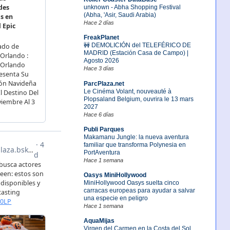
unknown - Abha Shopping Festival
(Abha, 'Asir, Saudi Arabia)
Hace 2 días
FreakPlanet
🚧 DEMOLICIÓN del TELEFÉRICO DE
MADRID (Estación Casa de Campo) |
Agosto 2026
Hace 3 días
ParcPlaza.net
Le Cinéma Volant, nouveauté à
Plopsaland Belgium, ouvrira le 13 mars
2027
Hace 6 días
Publi Parques
Makamanu Jungle: la nueva aventura
familiar que transforma Polynesia en
PortAventura
Hace 1 semana
Oasys MiniHollywood
MiniHollywood Oasys suelta cinco
carracas europeas para ayudar a salvar
una especie en peligro
Hace 1 semana
AquaMijas
Virgen del Carmen en la Costa del Sol