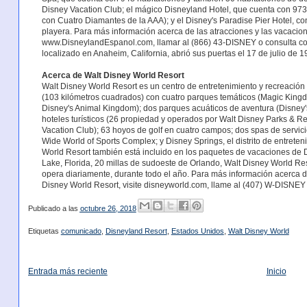
Disney Vacation Club; el mágico Disneyland Hotel, que cuenta con 973
con Cuatro Diamantes de la AAA); y el Disney's Paradise Pier Hotel, c
playera. Para más información acerca de las atracciones y las vacacion
www.DisneylandEspanol.com, llamar al (866) 43-DISNEY o consulta con
localizado en Anaheim, California, abrió sus puertas el 17 de julio de 1
Acerca de Walt Disney World Resort
Walt Disney World Resort es un centro de entretenimiento y recreación
(103 kilómetros cuadrados) con cuatro parques temáticos (Magic Kingd
Disney's Animal Kingdom); dos parques acuáticos de aventura (Disney'
hoteles turísticos (26 propiedad y operados por Walt Disney Parks & 
Vacation Club); 63 hoyos de golf en cuatro campos; dos spas de servi
Wide World of Sports Complex; y Disney Springs, el distrito de entrete
World Resort también está incluido en los paquetes de vacaciones de 
Lake, Florida, 20 millas de sudoeste de Orlando, Walt Disney World Res
opera diariamente, durante todo el año. Para más información acerca d
Disney World Resort, visite disneyworld.com, llame al (407) W-DISNEY
Publicado a las
octubre 26, 2018
Etiquetas
comunicado
,
Disneyland Resort
,
Estados Unidos
,
Walt Disney World
Entrada más reciente
Inicio