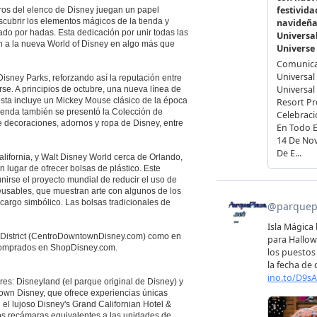
bros del elenco de Disney juegan un papel
escubrir los elementos mágicos de la tienda y
ado por hadas. Esta dedicación por unir todas las
ten a la nueva World of Disney en algo más que
isney Parks, reforzando así la reputación entre
e. A principios de octubre, una nueva línea de
sta incluye un Mickey Mouse clásico de la época
tienda también se presentó la Colección de
e decoraciones, adornos y ropa de Disney, entre
lifornia, y Walt Disney World cerca de Orlando,
n lugar de ofrecer bolsas de plástico. Este
rse el proyecto mundial de reducir el uso de
eusables, que muestran arte con algunos de los
argo simbólico. Las bolsas tradicionales de
y District (CentroDowntownDisney.com) como en
 comprados en ShopDisney.com.
es: Disneyland (el parque original de Disney) y
town Disney, que ofrece experiencias únicas
 el lujoso Disney's Grand Californian Hotel &
os recámaras equivalentes a las unidades de