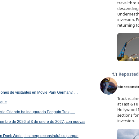
illones de visitantes en Movie Park Germany, …
arque
orld Orlando ha inaugurado Penguin Trek, …
iembre de 2026 al 3 de enero de 2027, con nuevas
 en Dock World, Liseberg reconstruirá su parque