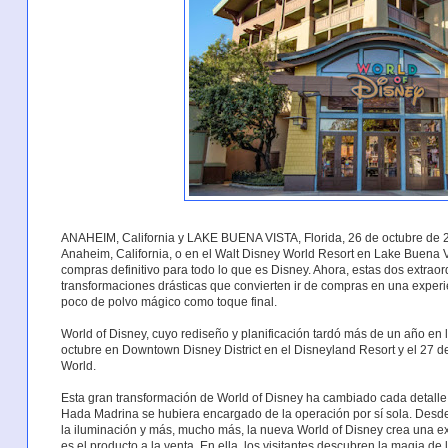
ANAHEIM, California y LAKE BUENA VISTA, Florida, 26 de octubre de 2
Anaheim, California, o en el Walt Disney World Resort en Lake Buena Vi
compras definitivo para todo lo que es Disney. Ahora, estas dos extrao
transformaciones drásticas que convierten ir de compras en una exper
poco de polvo mágico como toque final.
World of Disney, cuyo rediseño y planificación tardó más de un año en 
octubre en Downtown Disney District en el Disneyland Resort y el 27 d
World.
Esta gran transformación de World of Disney ha cambiado cada detalle y
Hada Madrina se hubiera encargado de la operación por sí sola. Desde 
la iluminación y más, mucho más, la nueva World of Disney crea una ex
es el producto a la venta. En ella, los visitantes descubren la magia de 