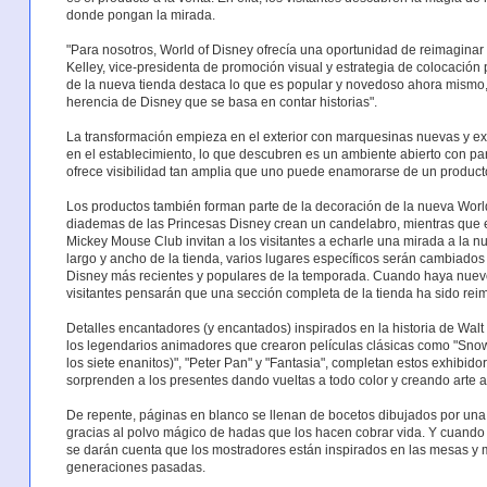
donde pongan la mirada.
"Para nosotros, World of Disney ofrecía una oportunidad de reimaginar l
Kelley, vice-presidenta de promoción visual y estrategia de colocación
de la nueva tienda destaca lo que es popular y novedoso ahora mismo,
herencia de Disney que se basa en contar historias".
La transformación empieza en el exterior con marquesinas nuevas y ex
en el establecimiento, lo que descubren es un ambiente abierto con p
ofrece visibilidad tan amplia que uno puede enamorarse de un producto a
Los productos también forman parte de la decoración de la nueva World 
diademas de las Princesas Disney crean un candelabro, mientras que en
Mickey Mouse Club invitan a los visitantes a echarle una mirada a la 
largo y ancho de la tienda, varios lugares específicos serán cambiados 
Disney más recientes y populares de la temporada. Cuando haya nuevos
visitantes pensarán que una sección completa de la tienda ha sido re
Detalles encantadores (y encantados) inspirados en la historia de Walt
los legendarios animadores que crearon películas clásicas como "Sno
los siete enanitos)", "Peter Pan" y "Fantasia", completan estos exhibido
sorprenden a los presentes dando vueltas a todo color y creando arte 
De repente, páginas en blanco se llenan de bocetos dibujados por una m
gracias al polvo mágico de hadas que los hacen cobrar vida. Y cuando 
se darán cuenta que los mostradores están inspirados en las mesas y m
generaciones pasadas.