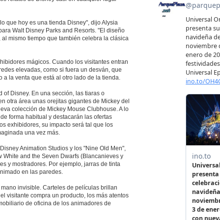
o que hoy es una tienda Disney", dijo Alysia
 para Walt Disney Parks and Resorts. "El diseño
 al mismo tiempo que también celebra la clásica
hibidores mágicos. Cuando los visitantes entran
aredes elevadas, como si fuera un desván, que
 la venta que está al otro lado de la tienda.
of Disney. En una sección, las tiaras o
 otra área unas orejitas gigantes de Mickey del
nueva colección de Mickey Mouse Clubhouse. A lo
de forma habitual y destacarán las ofertas
 exhibidores, su impacto será tal que los
imaginada una vez más.
 Disney Animation Studios y los "Nine Old Men",
w White and the Seven Dwarfs (Blancanieves y
res y mostradores. Por ejemplo, jarras de tinta
animado en las paredes.
ano invisible. Carteles de películas brillan
el visitante compra un producto, los más atentos
obiliario de oficina de los animadores de