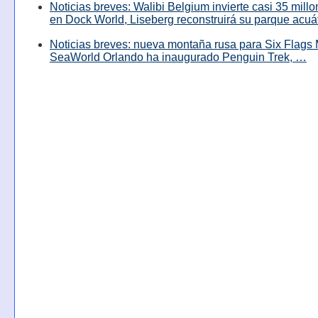
Noticias breves: Walibi Belgium invierte casi 35 mill
en Dock World, Liseberg reconstruirá su parque acuá
Noticias breves: nueva montaña rusa para Six Flags 
SeaWorld Orlando ha inaugurado Penguin Trek, …