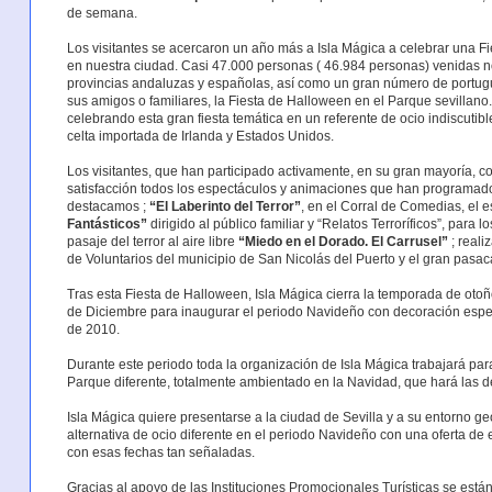
de semana.
Los visitantes se acercaron un año más a Isla Mágica a celebrar una Fi
en nuestra ciudad. Casi 47.000 personas ( 46.984 personas) venidas no 
provincias andaluzas y españolas, así como un gran número de portugu
sus amigos o familiares, la Fiesta de Halloween en el Parque sevillano
celebrando esta gran fiesta temática en un referente de ocio indiscutible
celta importada de Irlanda y Estados Unidos.
Los visitantes, que han participado activamente, en su gran mayoría, co
satisfacción todos los espectáculos y animaciones que han programado
destacamos ;
“El Laberinto del Terror”
, en el Corral de Comedias, el
Fantásticos”
dirigido al público familiar y “Relatos Terroríficos”, para 
pasaje del terror al aire libre
“Miedo en el Dorado. El Carrusel”
; reali
de Voluntarios del municipio de San Nicolás del Puerto y el gran pasac
Tras esta Fiesta de Halloween, Isla Mágica cierra la temporada de otoñ
de Diciembre para inaugurar el periodo Navideño con decoración espec
de 2010.
Durante este periodo toda la organización de Isla Mágica trabajará par
Parque diferente, totalmente ambientado en la Navidad, que hará las del
Isla Mágica quiere presentarse a la ciudad de Sevilla y a su entorno g
alternativa de ocio diferente en el periodo Navideño con una oferta de
con esas fechas tan señaladas.
Gracias al apoyo de las Instituciones Promocionales Turísticas se es