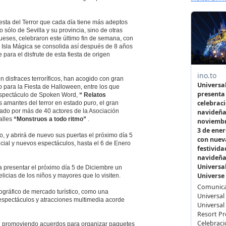
esta del Terror que cada día tiene más adeptos
sólo de Sevilla y su provincia, sino de otras
eses, celebraron este último fin de semana, con
. Isla Mágica se consolida así después de 8 años
 para el disfrute de esta fiesta de origen
n disfraces terroríficos, han acogido con gran
 para la Fiesta de Halloween, entre los que
 espectáculo de Spoken Word,
“ Relatos
los amantes del terror en estado puro, el gran
zado por más de 40 actores de la Asociación
alles
“Monstruos a todo
ritmo”
.
o, y abrirá de nuevo sus puertas el próximo día 5
ial y nuevos espectáculos, hasta el 6 de Enero
a presentar el próximo día 5 de Diciembre un
icias de los niños y mayores que lo visiten.
eográfico de mercado turístico, como una
 espectáculos y atracciones multimedia acorde
tán promoviendo acuerdos para organizar paquetes