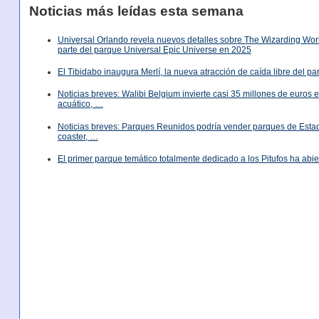
Noticias más leídas esta semana
Universal Orlando revela nuevos detalles sobre The Wizarding World
parte del parque Universal Epic Universe en 2025
El Tibidabo inaugura Merlí, la nueva atracción de caída libre del p
Noticias breves: Walibi Belgium invierte casi 35 millones de euros
acuático, …
Noticias breves: Parques Reunidos podría vender parques de Est
coaster, …
El primer parque temático totalmente dedicado a los Pitufos ha abie