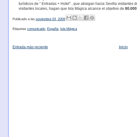
turísticos de “ Entradas + Hotel” , que atraigan hacia Sevilla visitantes
visitantes locales, hagan que Isla Mágica alcance el objetivo de
80.000
Publicado a las
noviembre 03, 2009
Etiquetas
comunicado
,
España
,
Isla Mágica
Entrada más reciente
Inicio