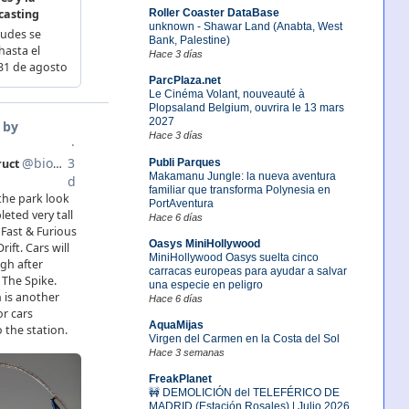
Roller Coaster DataBase
unknown - Shawar Land (Anabta, West
Bank, Palestine)
Hace 3 días
ParcPlaza.net
Le Cinéma Volant, nouveauté à
Plopsaland Belgium, ouvrira le 13 mars
2027
Hace 3 días
Publi Parques
Makamanu Jungle: la nueva aventura
familiar que transforma Polynesia en
PortAventura
Hace 6 días
Oasys MiniHollywood
MiniHollywood Oasys suelta cinco
carracas europeas para ayudar a salvar
una especie en peligro
Hace 6 días
AquaMijas
Virgen del Carmen en la Costa del Sol
Hace 3 semanas
FreakPlanet
🚧 DEMOLICIÓN del TELEFÉRICO DE
MADRID (Estación Rosales) | Julio 2026