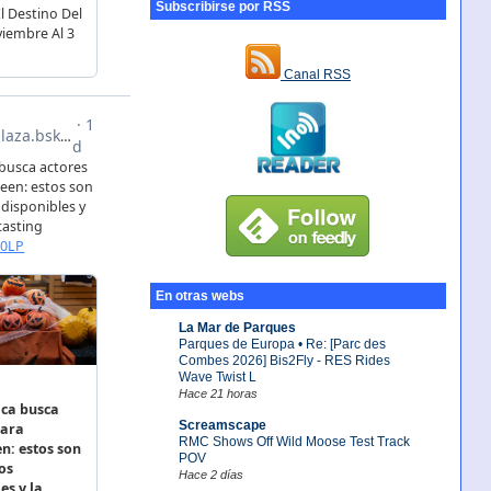
Subscribirse por RSS
Canal RSS
En otras webs
La Mar de Parques
Parques de Europa • Re: [Parc des
Combes 2026] Bis2Fly - RES Rides
Wave Twist L
Hace 21 horas
Screamscape
RMC Shows Off Wild Moose Test Track
POV
Hace 2 días