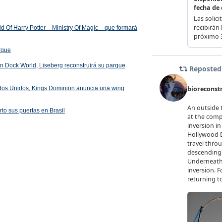
 Of Harry Potter – Ministry Of Magic – que formará
arque
 en Dock World, Liseberg reconstruirá su parque
ados Unidos, Kings Dominion anuncia una wing
rto sus puertas en Brasil