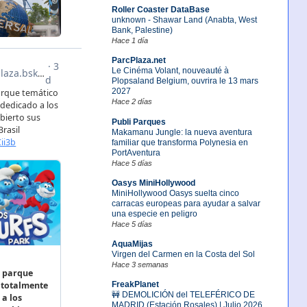
Roller Coaster DataBase
unknown - Shawar Land (Anabta, West
Bank, Palestine)
Hace 1 día
ParcPlaza.net
Le Cinéma Volant, nouveauté à
Plopsaland Belgium, ouvrira le 13 mars
2027
Hace 2 días
Publi Parques
Makamanu Jungle: la nueva aventura
familiar que transforma Polynesia en
PortAventura
Hace 5 días
Oasys MiniHollywood
MiniHollywood Oasys suelta cinco
carracas europeas para ayudar a salvar
una especie en peligro
Hace 5 días
AquaMijas
Virgen del Carmen en la Costa del Sol
Hace 3 semanas
FreakPlanet
🚧 DEMOLICIÓN del TELEFÉRICO DE
MADRID (Estación Rosales) | Julio 2026