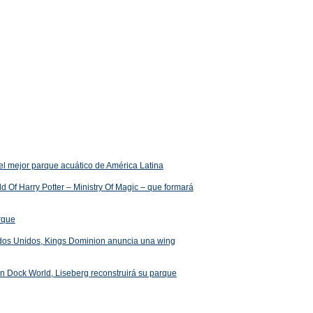
el mejor parque acuático de América Latina
 Of Harry Potter – Ministry Of Magic – que formará
arque
ados Unidos, Kings Dominion anuncia una wing
 en Dock World, Liseberg reconstruirá su parque