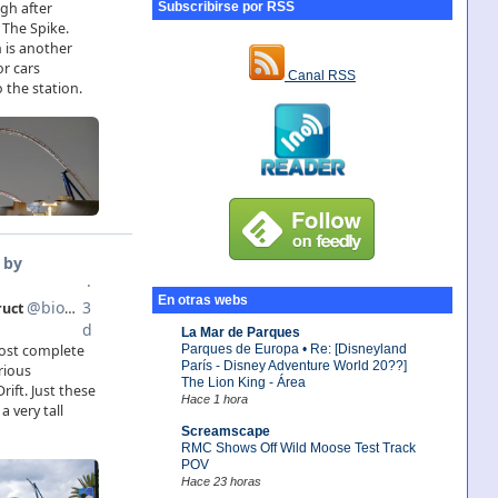
Subscribirse por RSS
Canal RSS
En otras webs
La Mar de Parques
Parques de Europa • Re: [Disneyland
París - Disney Adventure World 20??]
The Lion King - Área
Hace 1 hora
Screamscape
RMC Shows Off Wild Moose Test Track
POV
Hace 23 horas