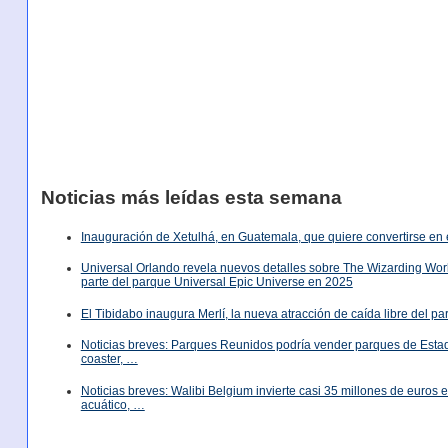
Noticias más leídas esta semana
Inauguración de Xetulhá, en Guatemala, que quiere convertirse en 
Universal Orlando revela nuevos detalles sobre The Wizarding World
parte del parque Universal Epic Universe en 2025
El Tibidabo inaugura Merlí, la nueva atracción de caída libre del p
Noticias breves: Parques Reunidos podría vender parques de Est
coaster, …
Noticias breves: Walibi Belgium invierte casi 35 millones de euros
acuático, …