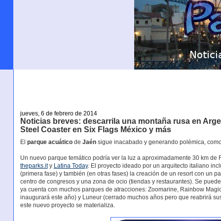
jueves, 6 de febrero de 2014
Noticias breves: descarrila una montaña rusa en Ar
Steel Coaster en Six Flags México y más
El
parque acuático
de
Jaén
sigue inacabado y generando polémica, como
Un nuevo parque temático podría ver la luz a aproximadamente 30 km de R
theparks.it
y
Latina Today
. El proyecto ideado por un arquitecto italiano in
(primera fase) y también (en otras fases) la creación de un resort con un par
centro de congresos y una zona de ocio (tiendas y restaurantes). Se pued
ya cuenta con muchos parques de atracciones: Zoomarine, Rainbow MagicL
inaugurará este año) y Luneur (cerrado muchos años pero que reabrirá sus
este nuevo proyecto se materializa.