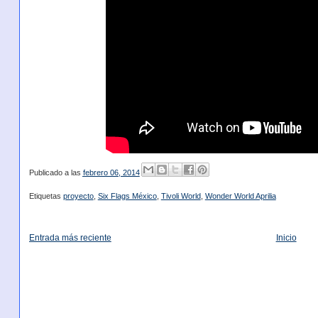
Publicado a las
febrero 06, 2014
Etiquetas
proyecto
,
Six Flags México
,
Tivoli World
,
Wonder World Aprilia
Entrada más reciente
Inicio