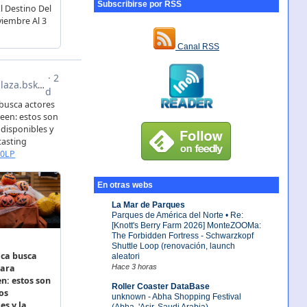
Subscribirse por RSS
Canal RSS
En otras webs
La Mar de Parques
Parques de América del Norte • Re:
[Knott's Berry Farm 2026] MonteZOOMa:
The Forbidden Fortress - Schwarzkopf
Shuttle Loop (renovación, launch
aleatori
Hace 3 horas
Roller Coaster DataBase
unknown - Abha Shopping Festival
(Abha, 'Asir, Saudi Arabia)