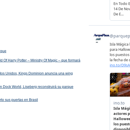
arque
 Of Harry Potter – Ministry Of Magic – que formará
ados Unidos, Kings Dominion anuncia una wing
 en Dock World, Liseberg reconstruirá su parque
rto sus puertas en Brasil