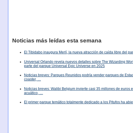
Noticias más leídas esta semana
El Tibidabo inaugura Merlí, la nueva atracción de caída libre del p
Universal Orlando revela nuevos detalles sobre The Wizarding World
parte del parque Universal Epic Universe en 2025
Noticias breves: Parques Reunidos podría vender parques de Est
coaster, …
Noticias breves: Walibi Belgium invierte casi 35 millones de euros
acuático, …
El primer parque temático totalmente dedicado a los Pitufos ha abie