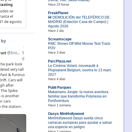
Hace 23 horas
FreakPlanet
🚧 DEMOLICIÓN del TELEFÉRICO DE
MADRID (Estación Casa de Campo) |
Agosto 2026
Hace 1 día
Screamscape
RMC Shows Off Wild Moose Test Track
POV
Hace 3 días
ParcPlaza.net
Le Cinéma Volant, nouveauté à
Plopsaland Belgium, ouvrira le 13 mars
2027
Hace 4 días
Publi Parques
Makamanu Jungle: la nueva aventura
familiar que transforma Polynesia en
PortAventura
Hace 1 semana
Oasys MiniHollywood
MiniHollywood Oasys suelta cinco
carracas europeas para ayudar a salvar
una especie en peligro
Hace 1 semana