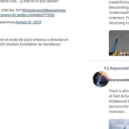
aña rusa... ¡y esto es lo que opinan!
. JOIN the JOY!
#HolidayworldMaspalomas
anaria
pic.twitter.com/eitwQYY6Sb
spalomas)
August 10, 2019
 en el oeste del país) empieza a desvelar en
20 (modelo Eurofighter de Gerstlauer).