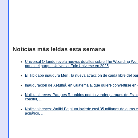
Noticias más leídas esta semana
Universal Orlando revela nuevos detalles sobre The Wizarding World
parte del parque Universal Epic Universe en 2025
El Tibidabo inaugura Merlí, la nueva atracción de caída libre del p
Inauguración de Xetulhá, en Guatemala, que quiere convertirse en 
Noticias breves: Parques Reunidos podría vender parques de Est
coaster, …
Noticias breves: Walibi Belgium invierte casi 35 millones de euros
acuático, …