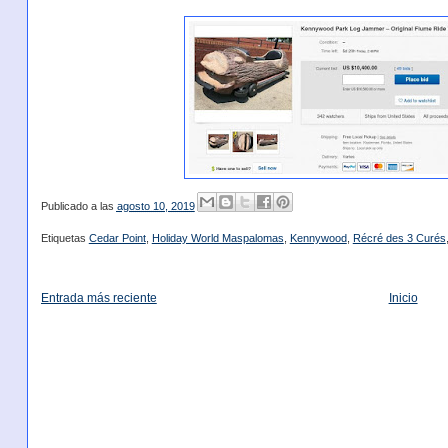
Publicado a las
agosto 10, 2019
Etiquetas
Cedar Point
,
Holiday World Maspalomas
,
Kennywood
,
Récré des 3 Curés
Entrada más reciente
Inicio