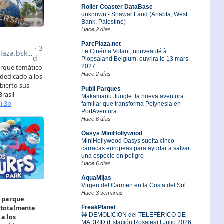
Roller Coaster DataBase
unknown - Shawar Land (Anabta, West
Bank, Palestine)
Hace 2 días
ParcPlaza.net
Le Cinéma Volant, nouveauté à
Plopsaland Belgium, ouvrira le 13 mars
2027
Hace 2 días
Publi Parques
Makamanu Jungle: la nueva aventura
familiar que transforma Polynesia en
PortAventura
Hace 6 días
Oasys MiniHollywood
MiniHollywood Oasys suelta cinco
carracas europeas para ayudar a salvar
una especie en peligro
Hace 6 días
AquaMijas
Virgen del Carmen en la Costa del Sol
Hace 3 semanas
FreakPlanet
🚧 DEMOLICIÓN del TELEFÉRICO DE
MADRID (Estación Rosales) | Julio 2026