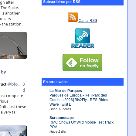
Subscribirse por RSS
Canal RSS
En otras webs
La Mar de Parques
Parques de Europa • Re: [Parc des
Combes 2026] Bis2Fly - RES Rides
Wave Twist L
Hace 11 horas
Screamscape
RMC Shows Off Wild Moose Test Track
POV
Hace 1 día