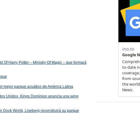
 Of Harry Potter – Ministry Of Magic – que formará
arque
el mejor parque acuático de América Latina
ados Unidos, Kings Dominion anuncia una wing
 en Dock World, Liseberg reconstruirá su parque