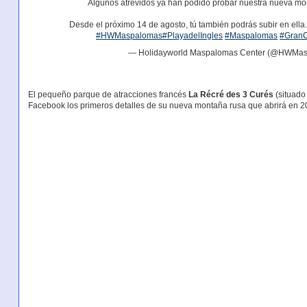
Algunos atrevidos ya han podido probar nuestra nueva mont
Desde el próximo 14 de agosto, tú también podrás subir en ella
#HWMaspalomas
#PlayadelIngles
#Maspalomas
#GranC
— Holidayworld Maspalomas Center (@HWMa
El pequeño parque de atracciones francés
La Récré des 3 Curés
(situado
Facebook los primeros detalles de su nueva montaña rusa que abrirá en 20