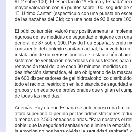
91,2 sobre 100). El espectáculo “A Pluma y Espada” reci
mayor valoración con 95 puntos sobre 100, seguido de 
“El Último Cantar” (espectáculo con una puesta en esce
de las hazañas del Cid) con una nota de 93,8 sobre 100
El público también valoró muy positivamente la implem
rigurosa de las medidas de seguridad e higiene con una
general de 87 sobre 100. Puy du Fou España, siendo m
consciente del contexto sanitario actual, ha invertido en
instalación de numerosos puntos de restauración al aire 
sistemas de ventilación novedosos en sus teatros para 
renovación total del aire cada 30 minutos, medidas de
desinfección sistemática, el uso obligatorio de la mascar
de 600 dispensadores de gel hidroalcohólico distribuido
todo el recinto, restricción en la distancia de seguridad e
grupos y un equipo de profesionales que vigilan el cum
de todas las medidas.
Además, Puy du Fou España se autoimpuso una limitac
aforo superior a la pedida por las administraciones red
a menos de 2.500 entradas diarias. “Para nosotros el ret
doble: que la seguridad sanitaria no elimine la emoción
la emoción no nos haga olvidar la seguridad sanitaria”, 