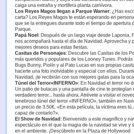
caiga una extraña y mortífera planta carnívora.
Los Reyes Magos llegan a Parque Warner
: ¿Has escri
carta? Los Reyes Magos te están esperando en persona
que se la entregues durante todo el tiempo de apertura 
Parque.
Papá Noel
: Después de un largo viaje desde Laponia,
nos acompañará hasta el día de Navidad. Aprovecha y p
mejores deseos para estas fiestas.
Casitas de Personajes
: Descubre las Casitas de los P
más queridos y populares de los Looney Tunes. Podrás 
Bugs Bunny, Piolín y al Pato Lucas en sus propias casit
hacerte una foto inolvidable y especial con ellos. Durant
Navidad, ¡te recibirán con sus mejores galas para la oca
Túnel del Terror«INFERNO»
: En Navidad el terror no 
Un patio de butacas y una pantalla de cine te protegían 
verdadero terror... hasta ahora. Atrévete a visitar el nov
tenebroso túnel del terror «INFERNO», también en Navi
un precio de 3.50€. «En esta película, la víctima eres tú.
capaz de contarlo?».
El Show de Navidad
: Bienvenido a este magnífico y n
espectáculo en el que la magia de la navidad se vive y 
en el ambiente. ¡Descúbrelo en la Plaza de Hollywood