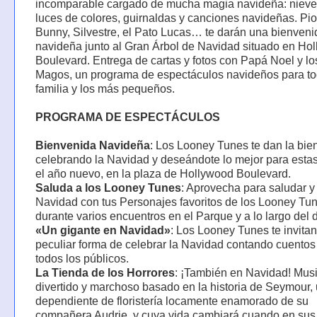
incomparable cargado de mucha magia navideña: nieve ar
luces de colores, guirnaldas y canciones navideñas. Pio
Bunny, Silvestre, el Pato Lucas… te darán una bienveni
navideña junto al Gran Árbol de Navidad situado en Ho
Boulevard. Entrega de cartas y fotos con Papá Noel y l
Magos, un programa de espectáculos navideños para to
familia y los más pequeños.
PROGRAMA DE ESPECTÁCULOS
Bienvenida Navideña
: Los Looney Tunes te dan la bie
celebrando la Navidad y deseándote lo mejor para estas 
el año nuevo, en la plaza de Hollywood Boulevard.
Saluda a los Looney Tunes
: Aprovecha para saludar y v
Navidad con tus Personajes favoritos de los Looney Tu
durante varios encuentros en el Parque y a lo largo del d
«Un gigante en Navidad»
: Los Looney Tunes te invitan
peculiar forma de celebrar la Navidad contando cuentos
todos los públicos.
La Tienda de los Horrores
: ¡También en Navidad! Musi
divertido y marchoso basado en la historia de Seymour,
dependiente de floristería locamente enamorado de su
compañera Audrie, y cuya vida cambiará cuando en su