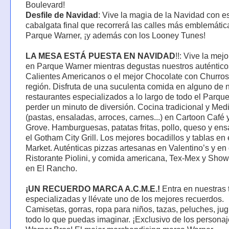
Boulevard!
Desfile de Navidad
: Vive la magia de la Navidad con e
cabalgata final que recorrerá las calles más emblemátic
Parque Warner, ¡y además con los Looney Tunes!
LA MESA ESTÁ PUESTA EN NAVIDAD
!!: Vive la mej
en Parque Warner mientras degustas nuestros auténticos
Calientes Americanos o el mejor Chocolate con Churros
región. Disfruta de una suculenta comida en alguno de 
restaurantes especializados a lo largo de todo el Parque
perder un minuto de diversión. Cocina tradicional y Med
(pastas, ensaladas, arroces, carnes...) en Cartoon Café
Grove. Hamburguesas, patatas fritas, pollo, queso y en
el Gotham City Grill. Los mejores bocadillos y tablas en 
Market. Auténticas pizzas artesanas en Valentino’s y en 
Ristorante Piolini, y comida americana, Tex-Mex y Sho
en El Rancho.
¡UN RECUERDO MARCA A.C.M.E.!
Entra en nuestras 
especializadas y llévate uno de los mejores recuerdos.
Camisetas, gorras, ropa para niños, tazas, peluches, ju
todo lo que puedas imaginar. ¡Exclusivo de los persona