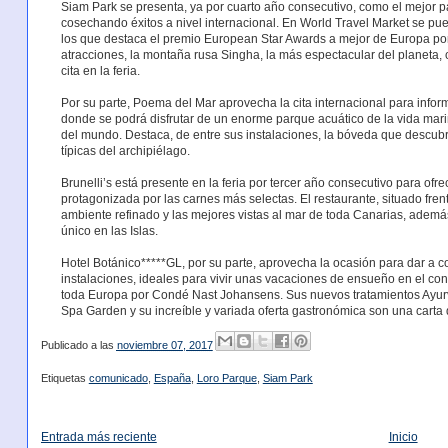
Siam Park se presenta, ya por cuarto año consecutivo, como el mejor p
cosechando éxitos a nivel internacional. En World Travel Market se pu
los que destaca el premio European Star Awards a mejor de Europa por
atracciones, la montaña rusa Singha, la más espectacular del planeta, 
cita en la feria.
Por su parte, Poema del Mar aprovecha la cita internacional para info
donde se podrá disfrutar de un enorme parque acuático de la vida mar
del mundo. Destaca, de entre sus instalaciones, la bóveda que descubrir
típicas del archipiélago.
Brunelli’s está presente en la feria por tercer año consecutivo para ofre
protagonizada por las carnes más selectas. El restaurante, situado fren
ambiente refinado y las mejores vistas al mar de toda Canarias, adem
único en las Islas.
Hotel Botánico*****GL, por su parte, aprovecha la ocasión para dar a co
instalaciones, ideales para vivir unas vacaciones de ensueño en el co
toda Europa por Condé Nast Johansens. Sus nuevos tratamientos Ayurv
Spa Garden y su increíble y variada oferta gastronómica son una carta 
Publicado a las
noviembre 07, 2017
Etiquetas
comunicado
,
España
,
Loro Parque
,
Siam Park
Entrada más reciente
Inicio