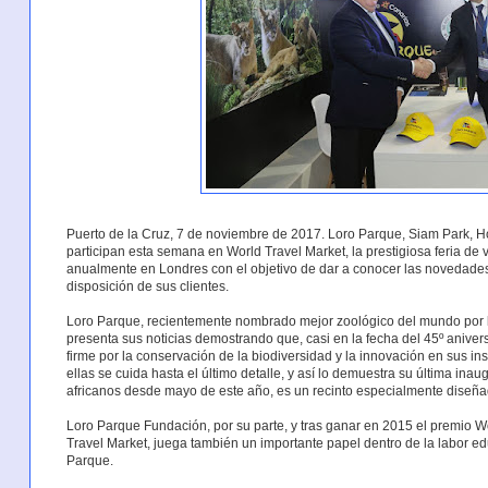
Puerto de la Cruz, 7 de noviembre de 2017. Loro Parque, Siam Park, Ho
participan esta semana en World Travel Market, la prestigiosa feria de
anualmente en Londres con el objetivo de dar a conocer las novedade
disposición de sus clientes.
Loro Parque, recientemente nombrado mejor zoológico del mundo por los
presenta sus noticias demostrando que, casi en la fecha del 45º aniver
firme por la conservación de la biodiversidad y la innovación en sus i
ellas se cuida hasta el último detalle, y así lo demuestra su última ina
africanos desde mayo de este año, es un recinto especialmente diseñado
Loro Parque Fundación, por su parte, y tras ganar en 2015 el premio 
Travel Market, juega también un importante papel dentro de la labor ed
Parque.