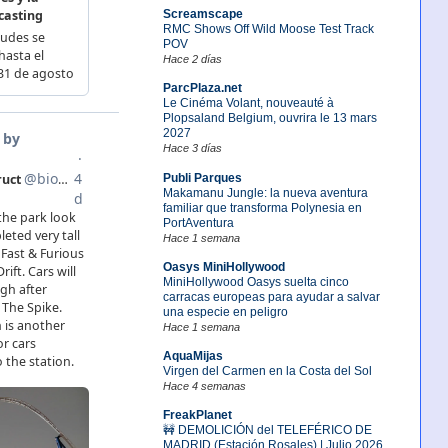
Screamscape
RMC Shows Off Wild Moose Test Track
POV
Hace 2 días
ParcPlaza.net
Le Cinéma Volant, nouveauté à
Plopsaland Belgium, ouvrira le 13 mars
2027
Hace 3 días
Publi Parques
Makamanu Jungle: la nueva aventura
familiar que transforma Polynesia en
PortAventura
Hace 1 semana
Oasys MiniHollywood
MiniHollywood Oasys suelta cinco
carracas europeas para ayudar a salvar
una especie en peligro
Hace 1 semana
AquaMijas
Virgen del Carmen en la Costa del Sol
Hace 4 semanas
FreakPlanet
🚧 DEMOLICIÓN del TELEFÉRICO DE
MADRID (Estación Rosales) | Julio 2026